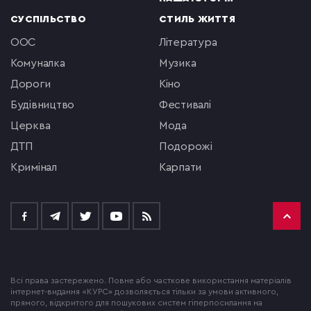
СУСПІЛЬСТВО
СТИЛЬ ЖИТТЯ
ООС
література
комуналка
музика
Дороги
кіно
будівництво
фестивалі
церква
мода
ДТП
подорожі
кримінал
Карпати
Всі права застережено. Повне або часткове використання матеріалів
інтернет-видання «КУРС» дозволяється тільки за умови активного,
прямого, відкритого для пошукових систем гіперпосилання на