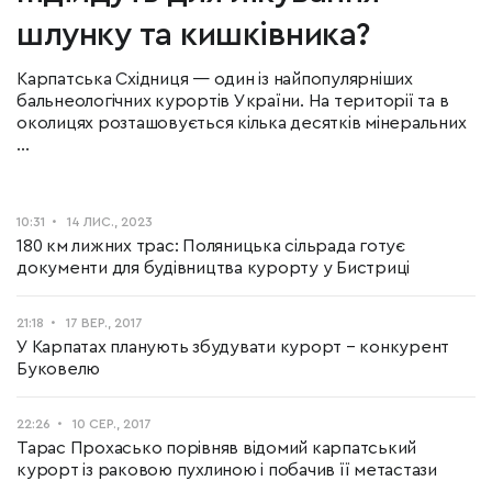
шлунку та кишківника?
Карпатська Східниця — один із найпопулярніших
бальнеологічних курортів України. На території та в
околицях розташовується кілька десятків мінеральних
...
10:31
14 ЛИС., 2023
180 км лижних трас: Поляницька сільрада готує
документи для будівництва курорту у Бистриці
21:18
17 ВЕР., 2017
У Карпатах планують збудувати курорт – конкурент
Буковелю
22:26
10 СЕР., 2017
Тарас Прохасько порівняв відомий карпатський
курорт із раковою пухлиною і побачив її метастази