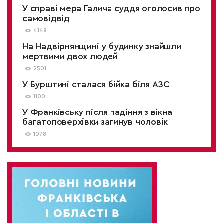
У справі мера Галича суддя оголосив про
самовідвід
4148
На Надвірнянщині у будинку знайшли
мертвими двох людей
2501
У Бурштині сталася бійка біля АЗС
1100
У Франківську після падіння з вікна
багатоповерхівки загинув чоловік
1078