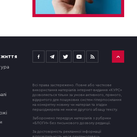
 ЖИТТЯ
тура
Всі права застережено. Повне або часткове
використання матеріалів інтернет-видання «КУРС»
алі
дозволяється тільки за умови активного, прямого,
відкритого для пошукових систем гіперпосилання
на конкретну новину чи матеріал та згадки
першоджерела не нижче другого абзацу тексту.
ожі
Заборонено передрук матеріалів з рубрики
и
«БЛОГИ» без письмового дозволу редакції.
За достовірність рекламної інформації
відповідальність несе рекламодавець.