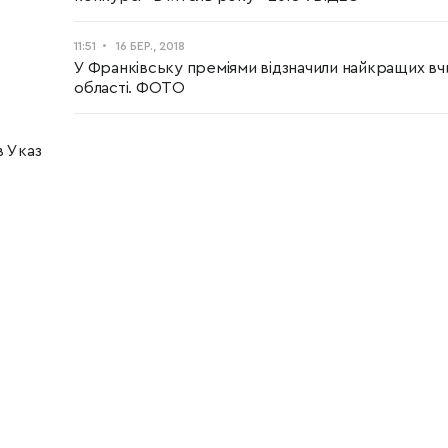
11:51
16 БЕР., 2018
У Франківську преміями відзначили найкращих вч
області. ФОТО
в Указ