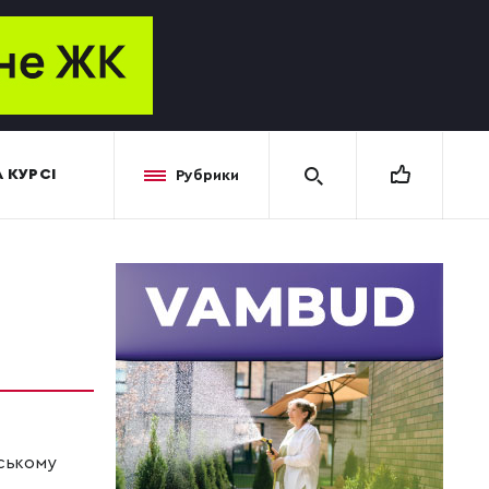
 КУРСІ
Рубрики
нському