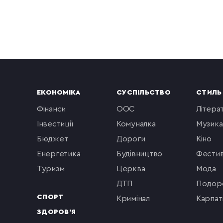
ЕКОНОМІКА
СУСПІЛЬСТВО
СТИЛЬ
фінанси
ООС
літера
інвестиції
комуналка
музика
бюджет
Дороги
кіно
енергетика
будівництво
фестив
туризм
церква
мода
ДТП
подор
СПОРТ
кримінал
Карпат
ЗДОРОВ'Я