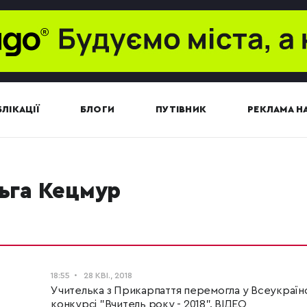
ЛІКАЦІЇ
БЛОГИ
ПУТІВНИК
РЕКЛАМА НА
льга Кецмур
18:55
28 КВІ., 2018
Учителька з Прикарпаття перемогла у Всеукраї
конкурсі "Вчитель року - 2018". ВІДЕО