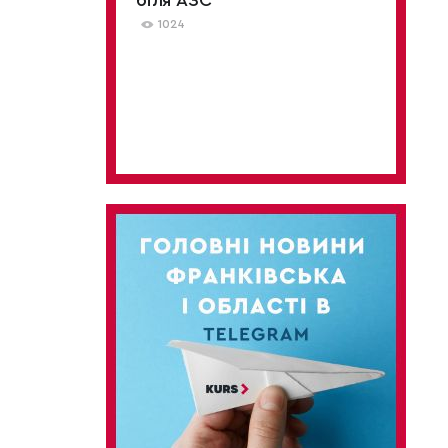
біля АЗС
1024