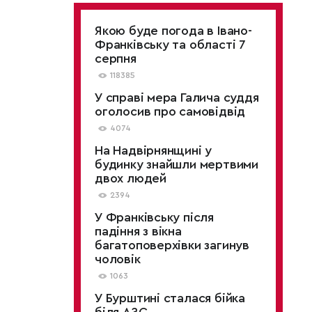
Якою буде погода в Івано-
Франківську та області 7
серпня
118385
У справі мера Галича суддя
оголосив про самовідвід
4074
На Надвірнянщині у
будинку знайшли мертвими
двох людей
2394
У Франківську після
падіння з вікна
багатоповерхівки загинув
чоловік
1063
У Бурштині сталася бійка