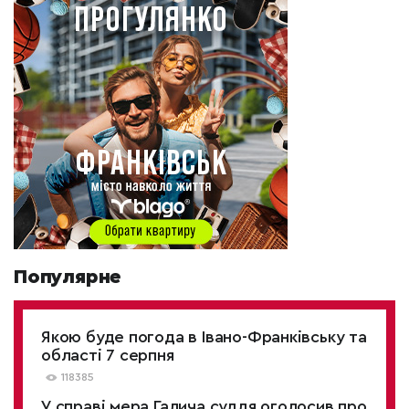
Популярне
Якою буде погода в Івано-Франківську та
області 7 серпня
118385
У справі мера Галича суддя оголосив про