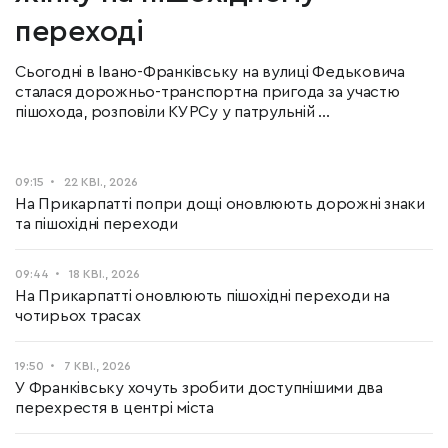
переході
Сьогодні в Івано-Франківську на вулиці Федьковича
сталася дорожньо-транспортна пригода за участю
пішохода, розповіли КУРСу у патрульній ...
09:15
22 КВІ., 2026
На Прикарпатті попри дощі оновлюють дорожні знаки
та пішохідні переходи
09:44
18 КВІ., 2026
На Прикарпатті оновлюють пішохідні переходи на
чотирьох трасах
19:50
7 КВІ., 2026
У Франківську хочуть зробити доступнішими два
перехрестя в центрі міста