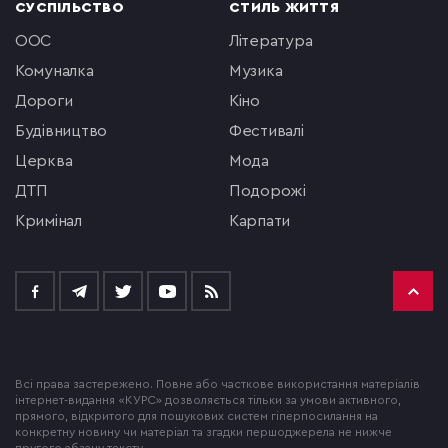
СУСПІЛЬСТВО
СТИЛЬ ЖИТТЯ
ООС
література
комуналка
музика
Дороги
кіно
будівництво
фестивалі
церква
мода
ДТП
подорожі
кримінал
Карпати
Всі права застережено. Повне або часткове використання матеріалів
інтернет-видання «КУРС» дозволяється тільки за умови активного,
прямого, відкритого для пошукових систем гіперпосилання на
конкретну новину чи матеріал та згадки першоджерела не нижче