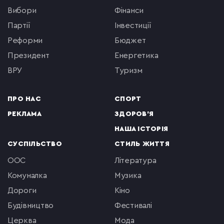
вибори
фінанси
партії
інвестиції
реформи
бюджет
президент
енергетика
ВРУ
туризм
ПРО НАС
СПОРТ
РЕКЛАМА
ЗДОРОВ'Я
НАША ІСТОРІЯ
СУСПІЛЬСТВО
СТИЛЬ ЖИТТЯ
ООС
література
комуналка
музика
Дороги
кіно
будівництво
фестивалі
церква
мода