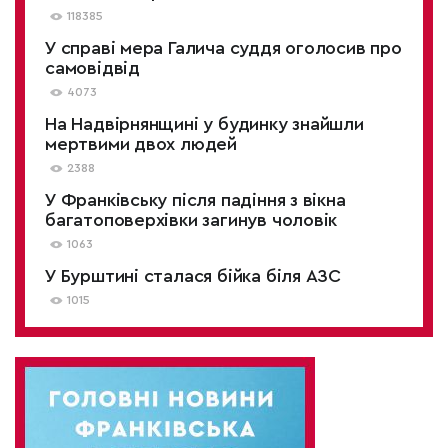
118385
У справі мера Галича суддя оголосив про
самовідвід
4073
На Надвірнянщині у будинку знайшли
мертвими двох людей
2388
У Франківську після падіння з вікна
багатоповерхівки загинув чоловік
1063
У Бурштині сталася бійка біля АЗС
1015