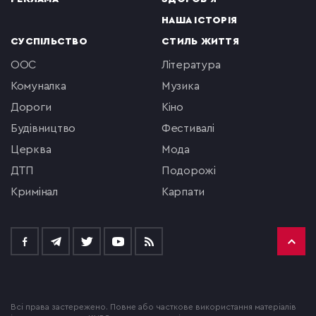
НАША ІСТОРІЯ
СУСПІЛЬСТВО
СТИЛЬ ЖИТТЯ
ООС
література
комуналка
музика
Дороги
кіно
будівництво
фестивалі
церква
мода
ДТП
подорожі
кримінал
Карпати
Всі права застережено. Повне або часткове використання матеріалів