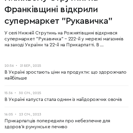
Франківщині відкрили
супермаркет "Рукавичка"
У селі Нижній Струтинь на Рожнятівщині відкрився
супермаркет "Рукавичка" – 222-й у мережі магазинів
на заході України та 22-й на Прикарпатті. В ...
20:56
21 БЕР., 2025
В Україні зростають ціни на продукти: що здорожчало
найбільше
15:36
30 СІЧ., 2025
В Україні капуста стала одним із найдорожчих овочів
16:05
23 СІЧ., 2023
Прикарпатців попередили про небезпечне для
здоров'я румунське печиво