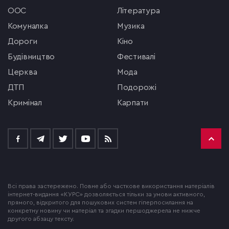
ООС
література
комуналка
музика
Дороги
кіно
будівництво
фестивалі
церква
мода
ДТП
подорожі
кримінал
Карпати
Всі права застережено. Повне або часткове використання матеріалів
інтернет-видання «КУРС» дозволяється тільки за умови активного,
прямого, відкритого для пошукових систем гіперпосилання на
конкретну новину чи матеріал та згадки першоджерела не нижче
другого абзацу тексту.