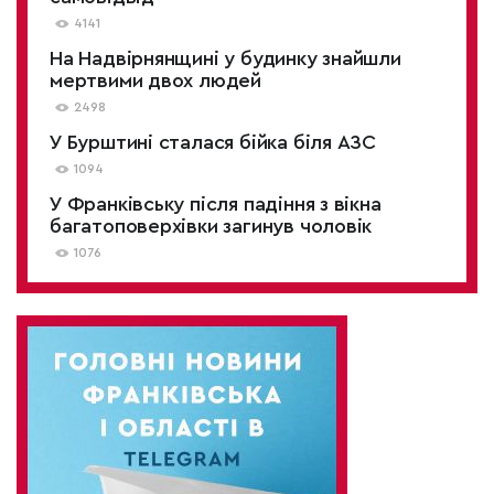
4141
На Надвірнянщині у будинку знайшли
мертвими двох людей
2498
У Бурштині сталася бійка біля АЗС
1094
У Франківську після падіння з вікна
багатоповерхівки загинув чоловік
1076