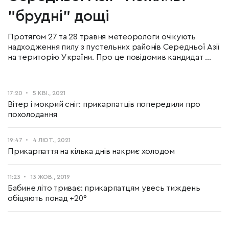
"брудні" дощі
Протягом 27 та 28 травня метеорологи очікують
надходження пилу з пустельних районів Середньої Азії
на територію України. Про це повідомив кандидат ...
17:20
5 КВІ., 2021
Вітер і мокрий сніг: прикарпатців попередили про
похолодання
19:47
4 ЛЮТ., 2021
Прикарпаття на кілька днів накриє холодом
11:23
13 ЖОВ., 2019
Бабине літо триває: прикарпатцям увесь тиждень
обіцяють понад +20°