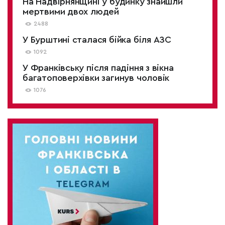
На Надвірнянщині у будинку знайшли
мертвими двох людей
2488
У Бурштині сталася бійка біля АЗС
1092
У Франківську після падіння з вікна
багатоповерхівки загинув чоловік
1076