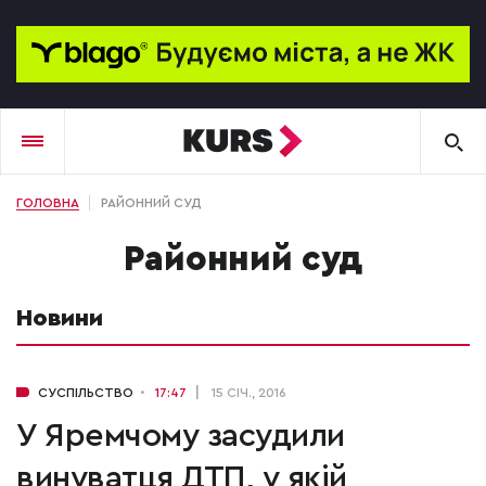
ГОЛОВНА
РАЙОННИЙ СУД
районний суд
Новини
СУСПІЛЬСТВО
17:47
15 СІЧ., 2016
У Яремчому засудили
винуватця ДТП, у якій