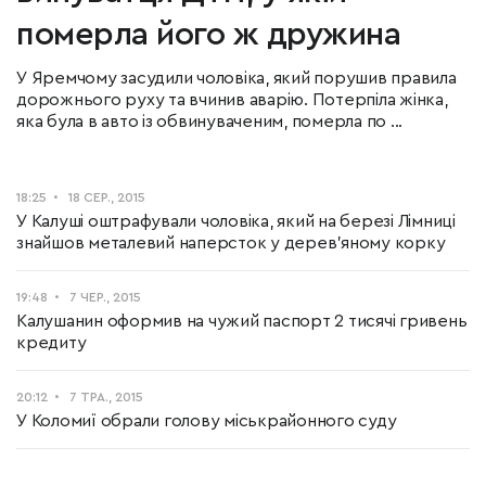
померла його ж дружина
У Яремчому засудили чоловіка, який порушив правила
дорожнього руху та вчинив аварію. Потерпіла жінка,
яка була в авто із обвинуваченим, померла по ...
18:25
18 СЕР., 2015
У Калуші оштрафували чоловіка, який на березі Лімниці
знайшов металевий наперсток у дерев'яному корку
19:48
7 ЧЕР., 2015
Калушанин оформив на чужий паспорт 2 тисячі гривень
кредиту
20:12
7 ТРА., 2015
У Коломиї обрали голову міськрайонного суду