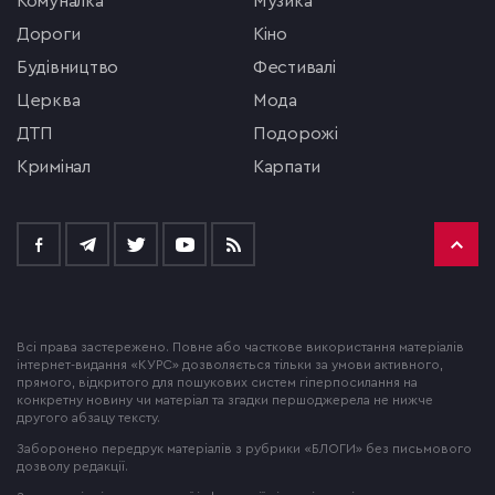
комуналка
музика
Дороги
кіно
будівництво
фестивалі
церква
мода
ДТП
подорожі
кримінал
Карпати
Всі права застережено. Повне або часткове використання матеріалів
інтернет-видання «КУРС» дозволяється тільки за умови активного,
прямого, відкритого для пошукових систем гіперпосилання на
конкретну новину чи матеріал та згадки першоджерела не нижче
другого абзацу тексту.
Заборонено передрук матеріалів з рубрики «БЛОГИ» без письмового
дозволу редакції.