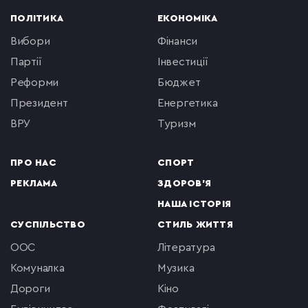
ПОЛІТИКА
ЕКОНОМІКА
вибори
фінанси
партії
інвестиції
реформи
бюджет
президент
енергетика
ВРУ
туризм
ПРО НАС
СПОРТ
РЕКЛАМА
ЗДОРОВ'Я
НАША ІСТОРІЯ
СУСПІЛЬСТВО
СТИЛЬ ЖИТТЯ
ООС
література
комуналка
музика
Дороги
кіно