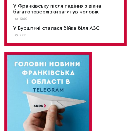
У Франківську після падіння з вікна
багатоповерхівки загинув чоловік
1060
У Бурштині сталася бійка біля АЗС
999