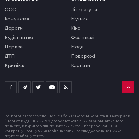
ООС
література
комуналка
музика
Дороги
кіно
будівництво
фестивалі
церква
мода
ДТП
подорожі
кримінал
Карпати
Всі права застережено. Повне або часткове використання матеріалів
інтернет-видання «КУРС» дозволяється тільки за умови активного,
прямого, відкритого для пошукових систем гіперпосилання на
конкретну новину чи матеріал та згадки першоджерела не нижче
другого абзацу тексту.