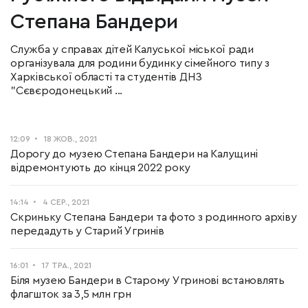
Степана Бандери
Служба у справах дітей Калуської міської ради
організувала для родини будинку сімейного типу з
Харківської області та студентів ДНЗ
"Сєвєродонецький ...
12:09
18 ЖОВ., 2021
Дорогу до музею Степана Бандери на Калущині
відремонтують до кінця 2022 року
14:14
4 СЕР., 2021
Скриньку Степана Бандери та фото з родинного архіву
передадуть у Старий Угринів
16:01
17 ТРА., 2021
Біля музею Бандери в Старому Угринові встановлять
флагшток за 3,5 млн грн