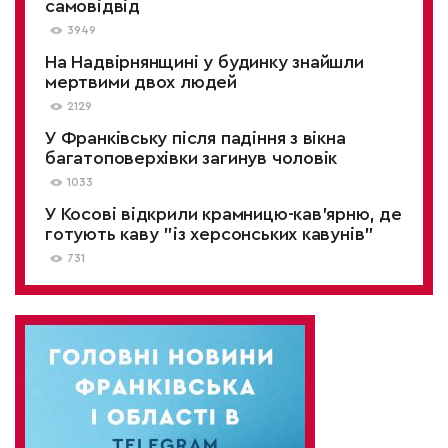
самовідвід
3949
На Надвірнянщині у будинку знайшли
мертвими двох людей
2129
У Франківську після падіння з вікна
багатоповерхівки загинув чоловік
1033
У Косові відкрили крамницю-кав'ярню, де
готують каву "із херсонських кавунів"
731