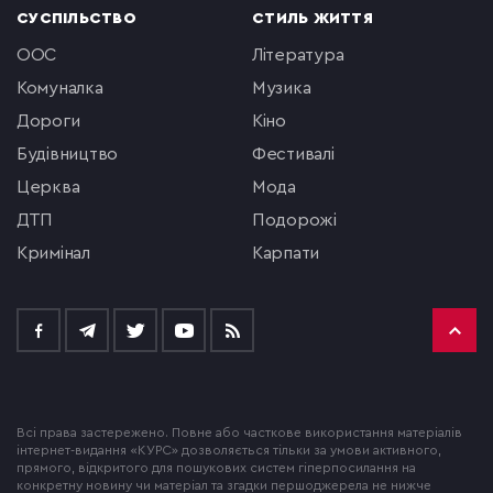
СУСПІЛЬСТВО
СТИЛЬ ЖИТТЯ
ООС
література
комуналка
музика
Дороги
кіно
будівництво
фестивалі
церква
мода
ДТП
подорожі
кримінал
Карпати
Всі права застережено. Повне або часткове використання матеріалів
інтернет-видання «КУРС» дозволяється тільки за умови активного,
прямого, відкритого для пошукових систем гіперпосилання на
конкретну новину чи матеріал та згадки першоджерела не нижче