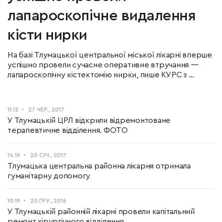
лапароскопічне видалення
кісти нирки
На базі Тлумацької центральної міської лікарні вперше
успішно провели сучасне оперативне втручання —
лапароскопічну кістектомію нирки, пише КУРС з ...
11:12
27 ЧЕР., 2017
У Тлумацькій ЦРЛ відкрили відремонтоване
терапевтичне відділення. ФОТО
14:19
20 СІЧ., 2017
Тлумацька центральна районна лікарня отримала
гуманітарну допомогу
10:19
20 ГРУ., 2016
У Тлумацькій районній лікарні провели капітальний
ремонт хірургічного відділення