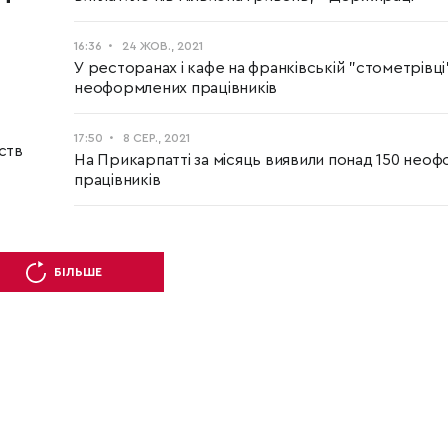
16:36
24 ЖОВ., 2021
У ресторанах і кафе на франківській "стометрівці
неоформлених працівників
17:50
8 СЕР., 2021
ств
На Прикарпатті за місяць виявили понад 150 нео
працівників
БІЛЬШЕ