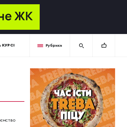
 КУРСІ
Рубрики
иємство