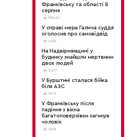
Франківську та області 8
серпня
118407
У справі мера Галича суддя
оголосив про самовідвід
4105
На Надвірнянщині у
будинку знайшли мертвими
двох людей
2437
У Бурштині сталася бійка
біля АЗС
1073
У Франківську після
падіння з вікна
багатоповерхівки загинув
чоловік
1068