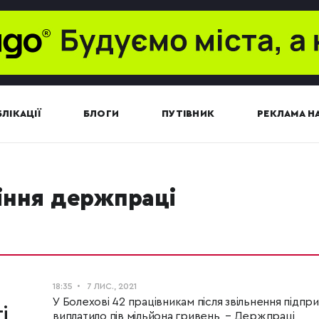
ЛІКАЦІЇ
БЛОГИ
ПУТІВНИК
РЕКЛАМА НА
ління держпраці
18:35
7 ЛИС., 2021
У Болехові 42 працівникам після звільнення підпр
і
виплатило пів мільйона гривень, – Держпраці