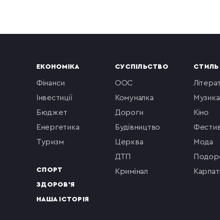
ЕКОНОМІКА
СУСПІЛЬСТВО
СТИЛЬ
фінанси
ООС
літера
інвестиції
комуналка
музика
бюджет
Дороги
кіно
енергетика
будівництво
фестив
туризм
церква
мода
ДТП
подор
СПОРТ
кримінал
Карпат
ЗДОРОВ'Я
НАША ІСТОРІЯ