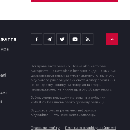
 ЖИТТЯ
тура
Всі права застережено. Повне або часткове
використання матеріалів інтернет-видання «КУРС»
алі
дозволяється тільки за умови активного, прямого,
відкритого для пошукових систем гіперпосилання
на конкретну новину чи матеріал та згадки
першоджерела не нижче другого абзацу тексту.
ожі
Заборонено передрук матеріалів з рубрики
и
«БЛОГИ» без письмового дозволу редакції.
За достовірність рекламної інформації
відповідальність несе рекламодавець.
Правила сайту
Політика конфіденційності