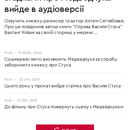
вийде в аудіоверсії
Озвучить книжку режисер та актор Ахтем Сеїтаблаєв.
Про це повідомив автор книги "Справа Василя Стуса"
Вахтанг Кіпіані на своїй сторінці у мережі ...
19:22
19 ЖОВ., 2020
Соцмережі люто висміюють Медведчука за спробу
заборонити книжку про Стуса
19:44
23 СІЧ., 2019
Цього року у прокат вийде стрічка про Василя Стуса
21:16
11 СЕР., 2018
До фільму про Стуса повернуть сцену з Медведчуком