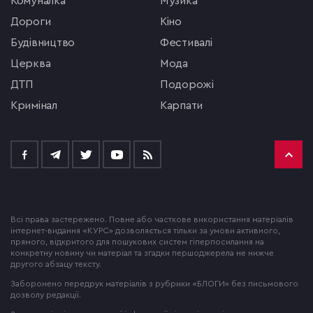
комуналка
музика
Дороги
кіно
будівництво
фестивалі
церква
мода
ДТП
подорожі
кримінал
Карпати
Всі права застережено. Повне або часткове використання матеріалів
інтернет-видання «КУРС» дозволяється тільки за умови активного,
прямого, відкритого для пошукових систем гіперпосилання на
конкретну новину чи матеріал та згадки першоджерела не нижче
другого абзацу тексту.
Заборонено передрук матеріалів з рубрики «БЛОГИ» без письмового
дозволу редакції.