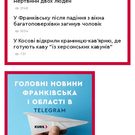
мертвими двох людей
2148
У Франківську після падіння з вікна
багатоповерхівки загинув чоловік
1034
У Косові відкрили крамницю-кав'ярню, де
готують каву "із херсонських кавунів"
731