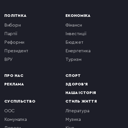
ПОЛІТИКА
ЕКОНОМІКА
вибори
фінанси
партії
інвестиції
реформи
бюджет
президент
енергетика
ВРУ
туризм
ПРО НАС
СПОРТ
РЕКЛАМА
ЗДОРОВ'Я
НАША ІСТОРІЯ
СУСПІЛЬСТВО
СТИЛЬ ЖИТТЯ
ООС
література
комуналка
музика