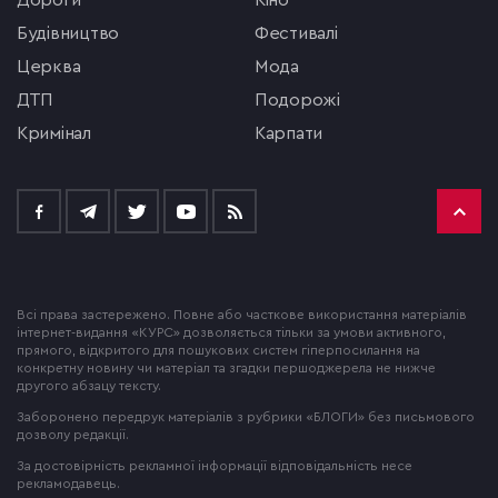
Дороги
кіно
будівництво
фестивалі
церква
мода
ДТП
подорожі
кримінал
Карпати
Всі права застережено. Повне або часткове використання матеріалів
інтернет-видання «КУРС» дозволяється тільки за умови активного,
прямого, відкритого для пошукових систем гіперпосилання на
конкретну новину чи матеріал та згадки першоджерела не нижче
другого абзацу тексту.
Заборонено передрук матеріалів з рубрики «БЛОГИ» без письмового
дозволу редакції.
За достовірність рекламної інформації відповідальність несе
рекламодавець.