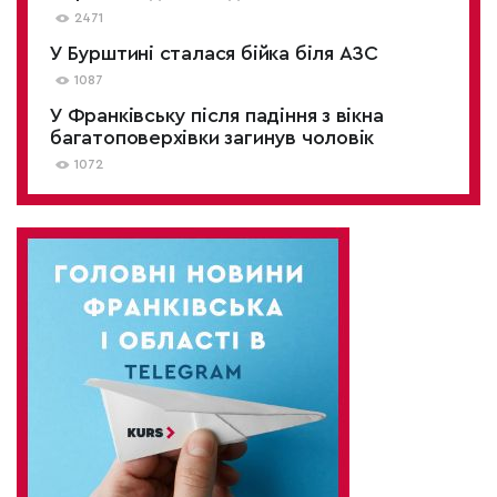
2471
У Бурштині сталася бійка біля АЗС
1087
У Франківську після падіння з вікна
багатоповерхівки загинув чоловік
1072