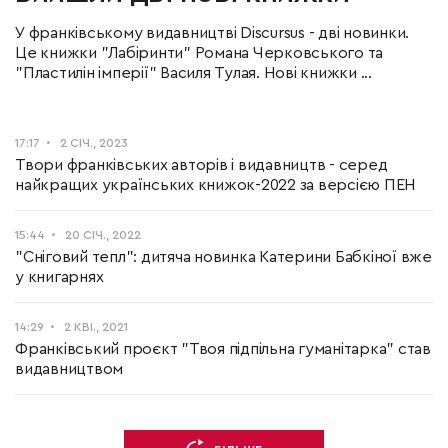
У франківському видавництві Discursus - дві новинки.
Це книжки "Лабіринти" Романа Черковського та
"Пластилін імперії" Василя Тулая. Нові книжки ...
17:17
2 СІЧ., 2023
Твори франківських авторів і видавництв - серед
найкращих українських книжок-2022 за верcією ПЕН
15:44
20 СІЧ., 2022
"Сніговий тепл": дитяча новинка Катерини Бабкіної вже
у книгарнях
14:29
2 КВІ., 2021
Франківський проєкт "Твоя підпільна гуманітарка" став
видавництвом