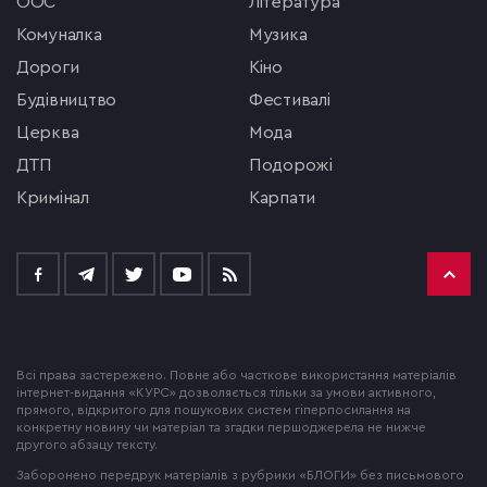
ООС
література
комуналка
музика
Дороги
кіно
будівництво
фестивалі
церква
мода
ДТП
подорожі
кримінал
Карпати
Всі права застережено. Повне або часткове використання матеріалів
інтернет-видання «КУРС» дозволяється тільки за умови активного,
прямого, відкритого для пошукових систем гіперпосилання на
конкретну новину чи матеріал та згадки першоджерела не нижче
другого абзацу тексту.
Заборонено передрук матеріалів з рубрики «БЛОГИ» без письмового