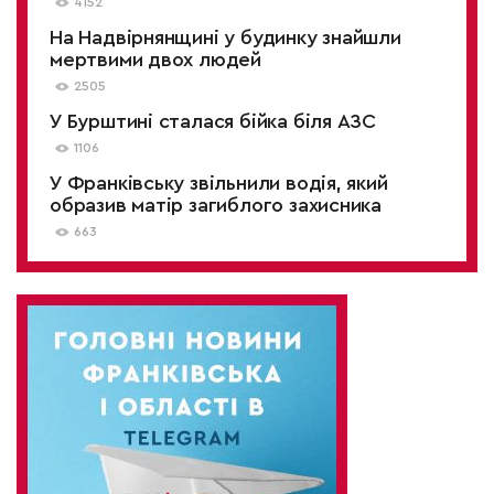
4152
На Надвірнянщині у будинку знайшли
мертвими двох людей
2505
У Бурштині сталася бійка біля АЗС
1106
У Франківську звільнили водія, який
образив матір загиблого захисника
663