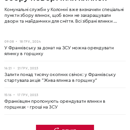
Комунальні служби у Коломиї вже визначили спеціальні
пункти збору ялинок, щоб вони не захаращували
двори та майданчики для сміття. Всі зібрані ялинки ...
09:08
18 ГРУ., 2024
У Франківську за донат на ЗСУ можна орендувати
ялинку в горщику
16:21
21 ГРУ., 2023
Залити понад тисячу окопних свічок: у Франківську
стартувала акція "Жива ялинка в горщику"
15:16
17 ГРУ., 2023
Франківцям пропонують орендувати ялинки в
горщиках - гроші на ЗСУ