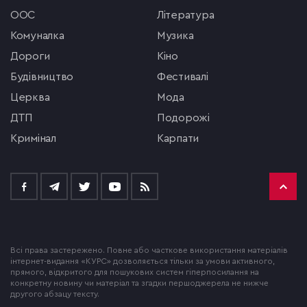
ООС
література
комуналка
музика
Дороги
кіно
будівництво
фестивалі
церква
мода
ДТП
подорожі
кримінал
Карпати
Всі права застережено. Повне або часткове використання матеріалів
інтернет-видання «КУРС» дозволяється тільки за умови активного,
прямого, відкритого для пошукових систем гіперпосилання на
конкретну новину чи матеріал та згадки першоджерела не нижче
другого абзацу тексту.