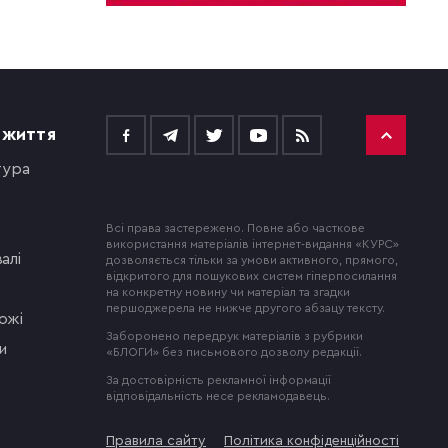
 ЖИТТЯ
тура
Всі права застережено. Повне або часткове
використання матеріалів інтернет-видання «КУРС»
алі
дозволяється тільки за умови активного, прямого,
відкритого для пошукових систем гіперпосилання
на конкретну новину чи матеріал та згадки
першоджерела не нижче другого абзацу тексту.
ожі
Заборонено передрук матеріалів з рубрики
и
«БЛОГИ» без письмового дозволу редакції.
За достовірність рекламної інформації
відповідальність несе рекламодавець.
Правила сайту
Політика конфіденційності