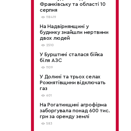
Франківську та області 10
серпня
118419
На Надвірнянщині у
будинку знайшли мертвими
двох людей
2510
У Бурштині сталася бійка
біля АЗС
1109
У Долині та трьох селах
Рожнятівщини відключать
газ
601
На Рогатинщині агрофірма
заборгувала понад 600 тис.
грн за оренду землі
583