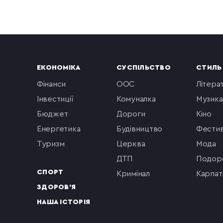
ЕКОНОМІКА
СУСПІЛЬСТВО
СТИЛЬ
фінанси
ООС
літера
інвестиції
комуналка
музика
бюджет
Дороги
кіно
енергетика
будівництво
фестив
туризм
церква
мода
ДТП
подор
СПОРТ
кримінал
Карпат
ЗДОРОВ'Я
НАША ІСТОРІЯ