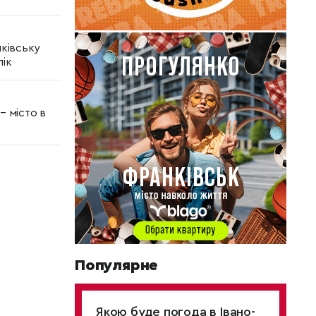
нківську
пік
– місто в
Популярне
Якою буде погода в Івано-