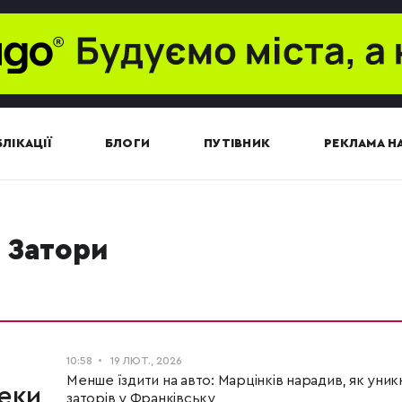
ЛІКАЦІЇ
БЛОГИ
ПУТІВНИК
РЕКЛАМА НА
затори
10:58
19 ЛЮТ., 2026
Менше їздити на авто: Марцінків нарадив, як уник
пеки
заторів у Франківську