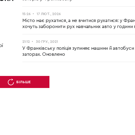
15:26
17 ЛЮТ., 2026
Місто має рухатися, а не вчитися рухатися: у Фра
хочуть заборонити рух навчальних авто у години 
21:12
30 ГРУ., 2021
ої
У Франківську поліція зупиняє машини й автобуси 
заторах. Оновлено
.
БІЛЬШЕ