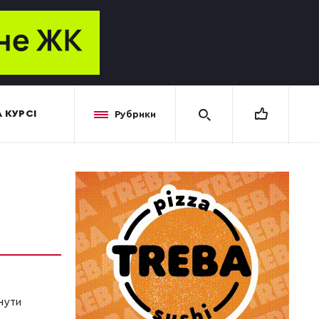
 КУРСІ
Рубрики
нути