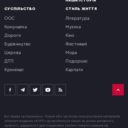
НАША ІСТОРІЯ
СУСПІЛЬСТВО
СТИЛЬ ЖИТТЯ
ООС
література
комуналка
музика
Дороги
кіно
будівництво
фестивалі
церква
мода
ДТП
подорожі
кримінал
Карпати
Всі права застережено. Повне або часткове використання матеріалів
інтернет-видання «КУРС» дозволяється тільки за умови активного,
прямого, відкритого для пошукових систем гіперпосилання на