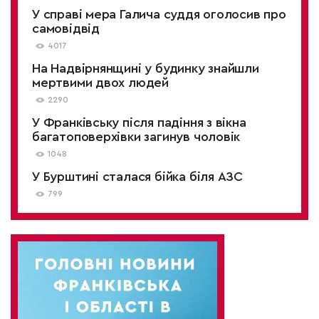
У справі мера Галича суддя оголосив про
самовідвід
4017
На Надвірнянщині у будинку знайшли
мертвими двох людей
2290
У Франківську після падіння з вікна
багатоповерхівки загинув чоловік
1048
У Бурштині сталася бійка біля АЗС
799