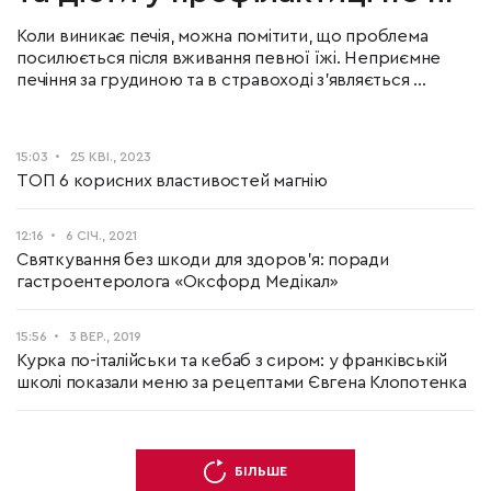
Коли виникає печія, можна помітити, що проблема
посилюється після вживання певної їжі. Неприємне
печіння за грудиною та в стравоході з'являється ...
15:03
25 КВІ., 2023
ТОП 6 корисних властивостей магнію
12:16
6 СІЧ., 2021
Святкування без шкоди для здоров’я: поради
гастроентеролога «Оксфорд Медікал»
15:56
3 ВЕР., 2019
Курка по-італійськи та кебаб з сиром: у франківській
школі показали меню за рецептами Євгена Клопотенка
БІЛЬШЕ