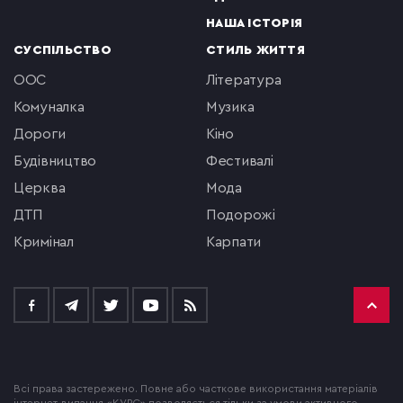
НАША ІСТОРІЯ
СУСПІЛЬСТВО
СТИЛЬ ЖИТТЯ
ООС
література
комуналка
музика
Дороги
кіно
будівництво
фестивалі
церква
мода
ДТП
подорожі
кримінал
Карпати
Всі права застережено. Повне або часткове використання матеріалів