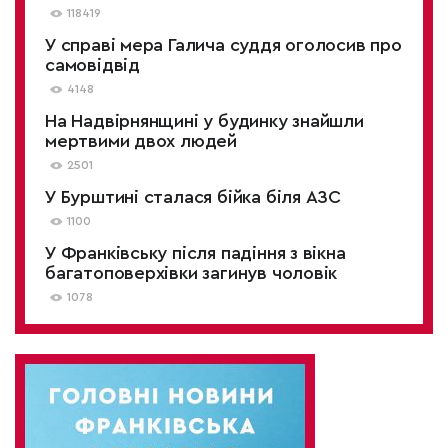
118419
У справі мера Галича суддя оголосив про
самовідвід
4148
На Надвірнянщині у будинку знайшли
мертвими двох людей
2501
У Бурштині сталася бійка біля АЗС
1100
У Франківську після падіння з вікна
багатоповерхівки загинув чоловік
1078