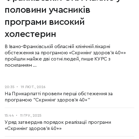
половини учасників
програми високий
холестерин
В Івано-Франківській обласній клінічній лікарні
обстеження за програмою «Скринінг здоров’я 40+»
пройшли майже дві сотні людей, пише КУРС з
посиланням ...
20:35
19 ЛЮТ., 2026
На Прикарпатті провели перші обстеження за
програмою ''Скринінг здоров’я 40+''
15:44
11 ГРУ., 2025
Уряд затвердив порядок реалізації програми
«Скринінг здоров’я 40+»