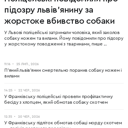
підозру львів'янину за
жорстоке вбивство собаки
У Львові поліцейські затримали чоловіка, який заколов
собаку ножем та вилами. Йому повідомили про підозру
у жорстокому поводженні з тваринами, пише ...
11:16
25 ЛИП., 2026
П'яний львів'янин смертельно поранив собаку ножем і
вилами
14:25
22 ЧЕР., 2026
У Франківську поліцейські провели профілактичну
бесіду з хлопцем, який обмотав собаку скотчем
12:35
20 ЧЕР., 2026
У Франківську підліток обмотав собаці морду скотчем