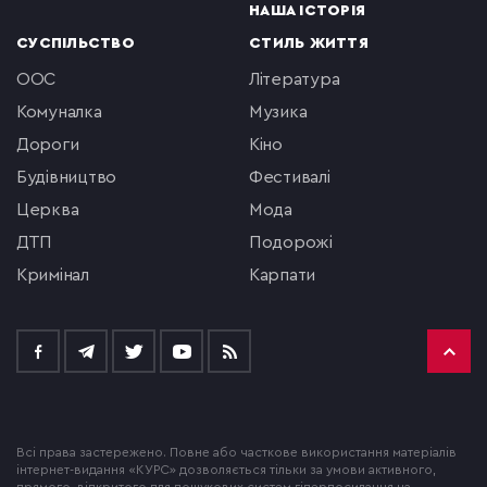
НАША ІСТОРІЯ
СУСПІЛЬСТВО
СТИЛЬ ЖИТТЯ
ООС
література
комуналка
музика
Дороги
кіно
будівництво
фестивалі
церква
мода
ДТП
подорожі
кримінал
Карпати
Всі права застережено. Повне або часткове використання матеріалів
інтернет-видання «КУРС» дозволяється тільки за умови активного,