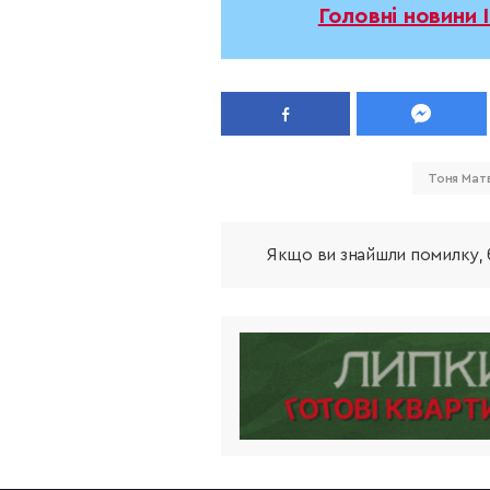
Головні новини 
Тоня Мат
Якщо ви знайшли помилку, б