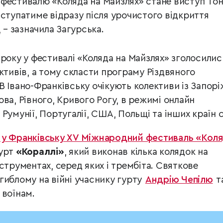
фестивалю «Коляда на Майзлях» стане виступ Тон
иступатиме відразу після урочистого відкриття
, – зазначила Загурська.
 року у фестивалі «Коляда на Майзлях» зголосилис
ктивів, а тому скласти програму Різдвяного
В Івано-Франківську очікують колективи із Запорі
ва, Рівного, Кривого Рогу, в режимі онлайн
Румунії, Португалії, США, Польщі та інших країн с
 у Франківську ХV Міжнародний фестиваль «Кол
гурт
«Кораллі»
, який виконав кілька колядок на
струментах, серед яких і трембіта. Святкове
гиблому на війні учаснику гурту
Андрію Чепілю
т
 воїнам.