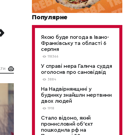
Популярне
»
Якою буде погода в Івано-
Франківську та області 6
серпня
118366
У справі мера Галича суддя
АТИ
оголосив про самовідвід
3884
На Надвірнянщині у
будинку знайшли мертвими
двох людей
1918
Стало відомо, який
промисловий об’єкт
пошкодила рф на