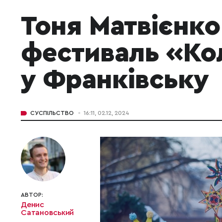
Тоня Матвієнко
фестиваль «Ко
у Франківську
СУСПІЛЬСТВО
16:11, 02.12, 2024
АВТОР:
Денис
Сатановський