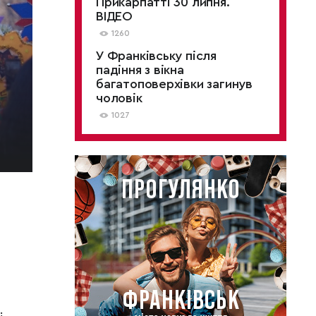
Прикарпатті 30 липня.
ВІДЕО
1260
У Франківську після
падіння з вікна
багатоповерхівки загинув
чоловік
1027