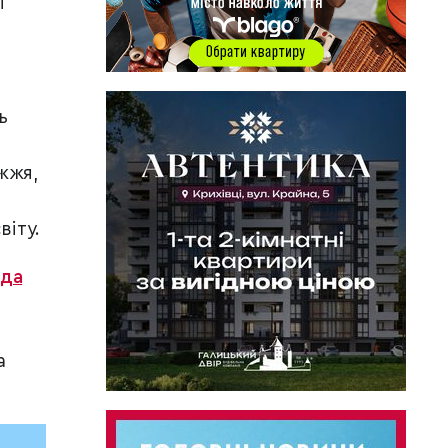
і
ь
жжя,
віту.
яда
а