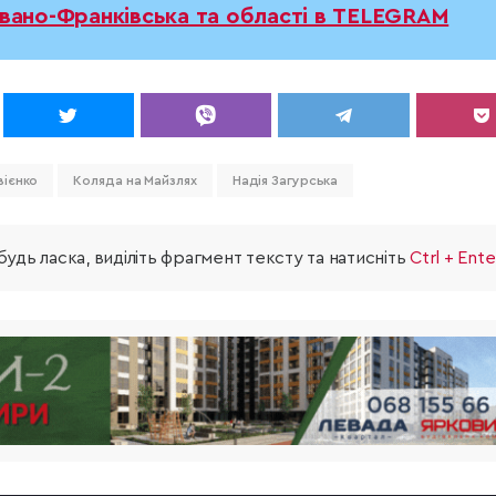
Івано-Франківська та області в TELEGRAM
вієнко
Коляда на Майзлях
Надія Загурська
удь ласка, виділіть фрагмент тексту та натисніть
Ctrl + Ente