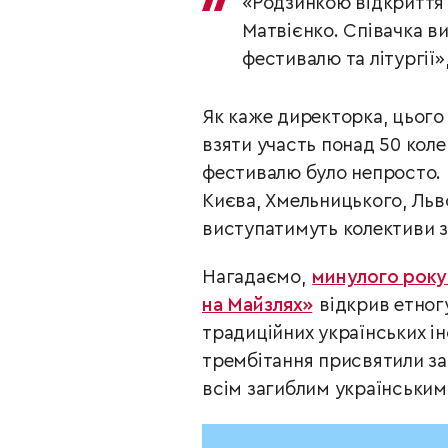
«Родзинкою відкриття 
Матвієнко. Співачка в
фестивалю та літургії»
Як каже директорка, цього
взяти участь понад 50 коле
фестивалю було непросто. 
Києва, Хмельницького, Льво
виступатимуть колективи з 
Нагадаємо,
минулого року
на Майзлях»
відкрив етно
традиційних українських ін
трембітання присвятили за
всім загиблим українським