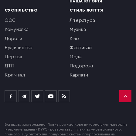
НАША ІСТОРІЯ
СУСПІЛЬСТВО
СТИЛЬ ЖИТТЯ
ООС
література
комуналка
музика
Дороги
кіно
будівництво
фестивалі
церква
мода
ДТП
подорожі
кримінал
Карпати
Всі права застережено. Повне або часткове використання матеріалів
інтернет-видання «КУРС» дозволяється тільки за умови активного,
прямого, відкритого для пошукових систем гіперпосилання на