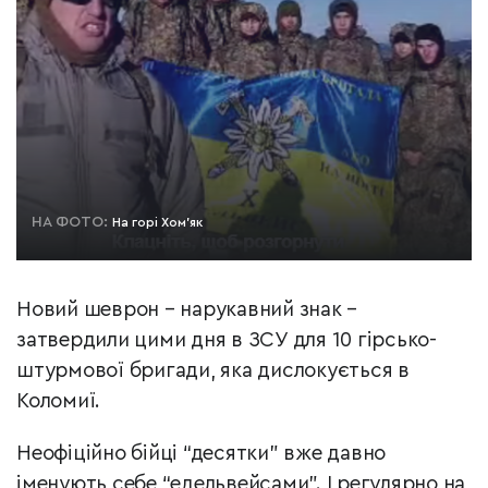
НА ФОТО:
На горі Хом'як
Новий шеврон – нарукавний знак –
затвердили цими дня в ЗСУ для 10 гірсько-
штурмової бригади, яка дислокується в
Коломиї.
Неофіційно бійці “десятки” вже давно
іменують себе “едельвейсами”. І регулярно на