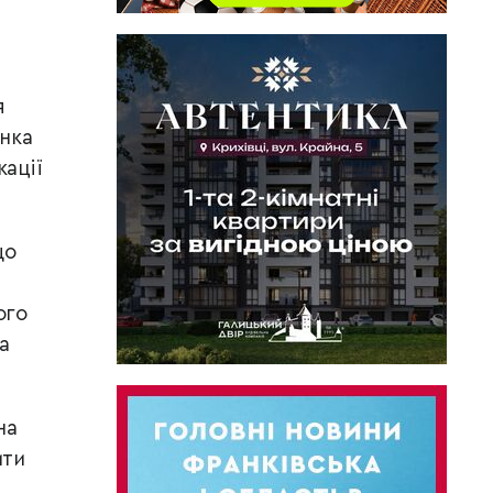
я
енка
кації
що
ого
а
на
ити