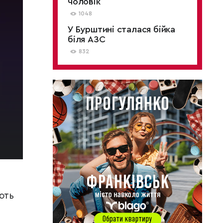
чоловік
1048
У Бурштині сталася бійка
біля АЗС
832
ють