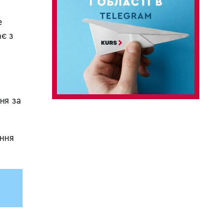
е
є з
ня за
ання