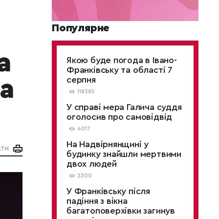
Популярне
а
Якою буде погода в Івано-
Франківську та області 7
серпня
а
118385
У справі мера Галича суддя
оголосив про самовідвід
4017
На Надвірнянщині у
АТИ
будинку знайшли мертвими
двох людей
2300
У Франківську після
падіння з вікна
багатоповерхівки загинув