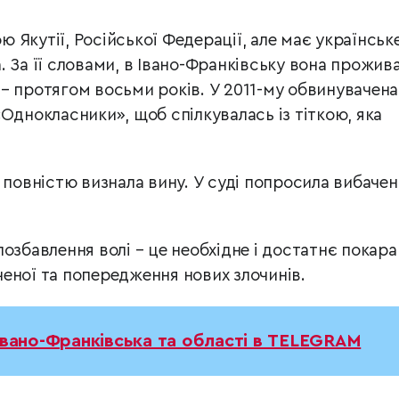
Якутії, Російської Федерації, але має українськ
 За її словами, в Івано-Франківську вона прожива
ка – протягом восьми років. У 2011-му обвинувачена
Однокласники», щоб спілкувалась із тіткою, яка
 повністю визнала вину. У суді попросила вибачен
озбавлення волі – це необхідне і достатнє покар
еної та попередження нових злочинів.
Івано-Франківська та області в TELEGRAM