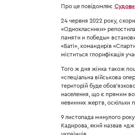
Про це повідомляє
Судови
24 червня 2022 року, скор
«Однокласники» репостила ф
памяти и победы» встанови
«Баті», командирів «Спарти
міститься глорифікація уча
Того ж дня жінка також по
«спеціальна військова опе
територій буде обов’язково
населення, що є прямим во
невинних жертв, оскільки п
9 листопада минулого року
Кадирова, який назвав «джи
українців.