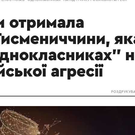
и отримала
Тисмениччини, як
Однокласниках" н
ської агресії
РОЗДРУКУВ