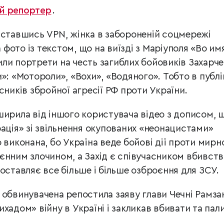
й репортер
.
иставшись VPN, жінка в забороненій соцмережі
ото із текстом, що на виїзді з Маріуполя «Во им
ли портрети на честь загиблих бойовиків Захарч
»: «Мотороли», «Вохи», «Водяного». Тобто в публі
сників збройної агресії РФ проти України.
ширила від іншого користувача відео з дописом, 
рація» зі звільнення окупованих «неонацистами»
 виконана, бо Україна веде бойові дії проти мирн
єнним злочином, а Захід є співучасником вбивств
оставляє все більше і більше озброєння для ЗСУ.
 обвинувачена репостила заяву глави Чечні Рамза
хадом» війну в Україні і закликав вбивати та пал