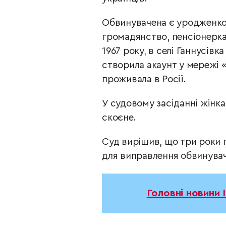
Обвинувачена є уродженкою 
громадянство, пенсіонерка.
1967 року, в селі Ганнусів
створила акаунт у мережі «
проживала в Росії.
У судовому засіданні жінка
скоєне.
Суд вирішив, що три роки п
для виправлення обвинувач
Головні новини 