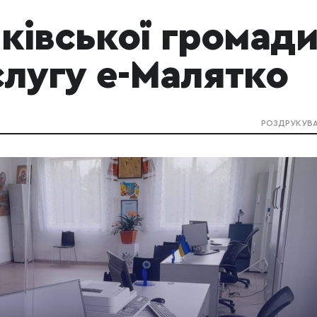
ківської громад
слугу е-Малятко
РОЗДРУКУВ