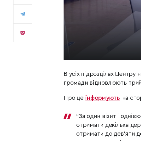
В усіх підрозділах Центру 
громади відновлюють прий
Про це
інформують
на сто
“За один візит і одні
отримати декілька де
отримати до дев’яти д