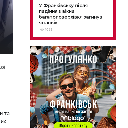
У Франківську після
падіння з вікна
багатоповерхівки загинув
чоловік
1068
кої
и та
них