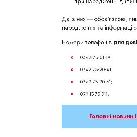
при народженні дитини
Дві з них — обов’язкові, 
народження та інформацію 
Номери телефонів
для дов
0342-75-01-19;
0342 75-20-41;
0342 75-20-61;
099 15 73 911.
Головні новини 