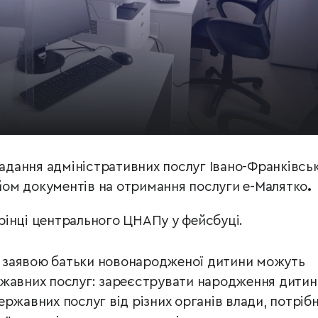
надання адміністративних послуг Івано-Франківсь
ом документів на отримання послуги е-Малятко
.
рінці центрального ЦНАПу у фейсбуці.
єю заявою батьки новонародженої дитини можуть
ржавних послуг: зареєструвати народження дитин
ержавних послуг від різних органів влади, потріб