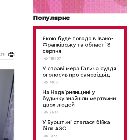
и
Популярне
Якою буде погода в Івано-
Франківську та області 8
серпня
АТИ
118407
У справі мера Галича суддя
оголосив про самовідвід
4105
На Надвірнянщині у
будинку знайшли мертвими
двох людей
2437
У Бурштині сталася бійка
біля АЗС
1073