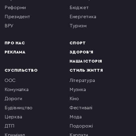
реформи
бюджет
президент
енергетика
ВРУ
туризм
ПРО НАС
СПОРТ
РЕКЛАМА
ЗДОРОВ'Я
НАША ІСТОРІЯ
СУСПІЛЬСТВО
СТИЛЬ ЖИТТЯ
ООС
література
комуналка
музика
Дороги
кіно
будівництво
фестивалі
церква
мода
ДТП
подорожі
кримінал
Карпати