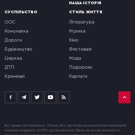
НАША ІСТОРІЯ
СУСПІЛЬСТВО
СТИЛЬ ЖИТТЯ
ООС
література
комуналка
музика
Дороги
кіно
будівництво
фестивалі
церква
мода
ДТП
подорожі
кримінал
Карпати
Всі права застережено. Повне або часткове використання матеріалів
інтернет-видання «КУРС» дозволяється тільки за умови активного,
прямого, відкритого для пошукових систем гіперпосилання на