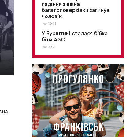
падіння з вікна
багатоповерхівки загинув
чоловік
1048
У Бурштині сталася бійка
біля АЗС
832
вна.