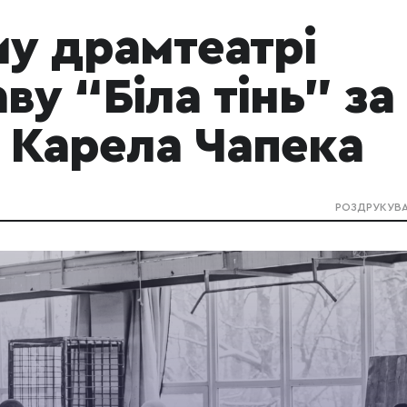
у драмтеатрі
ву “Біла тінь” за
 Карела Чапека
РОЗДРУКУВ