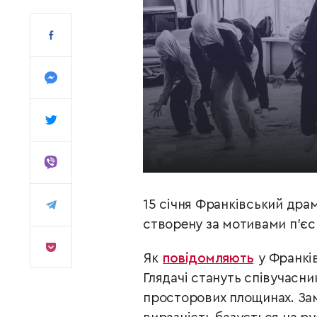
15 січня Франківський драм
створену за мотивами п’є
Як
повідомляють
у Франкі
Глядачі стануть співучасни
просторових площинах. Зам