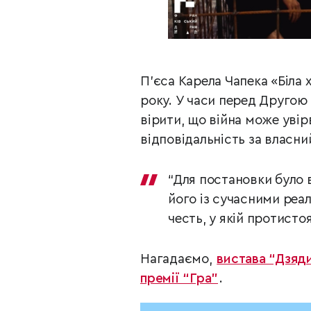
П’єса Карела Чапека «Біла 
року. У часи перед Другою 
вірити, що війна може увірв
відповідальність за власни
“Для постановки було 
його із сучасними реа
честь, у якій протисто
Нагадаємо,
вистава “Дзяд
премії “Гра”
.