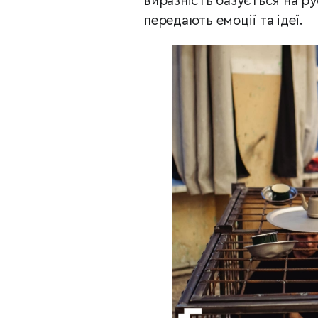
виразність базується на рус
передають емоції та ідеї.