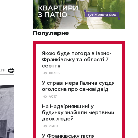
Популярне
Якою буде погода в Івано-
Франківську та області 7
серпня
АТИ
118385
У справі мера Галича суддя
оголосив про самовідвід
4017
На Надвірнянщині у
будинку знайшли мертвими
двох людей
2300
У Франківську після