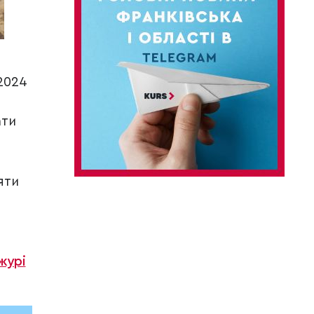
 2024
ати
яти
журі