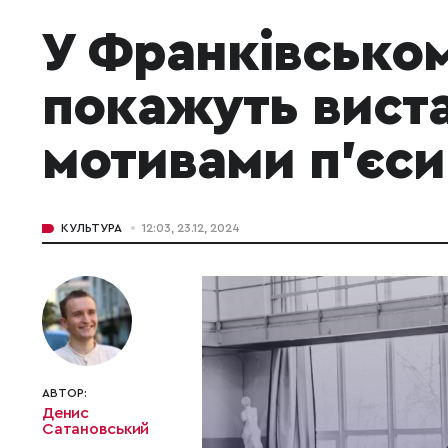
У Франківськом
покажуть виста
мотивами п’єси
КУЛЬТУРА
12:03, 23.12, 2024
АВТОР:
Денис
Сатановський