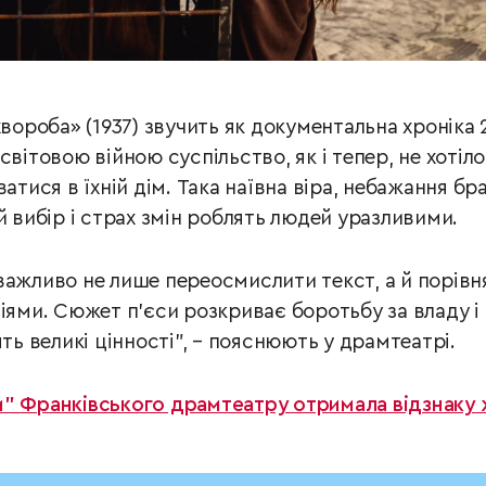
хвороба» (1937) звучить як документальна хроніка
світовою війною суспільство, як і тепер, не хотіло
атися в їхній дім. Така наївна віра, небажання бр
й вибір і страх змін роблять людей уразливими.
важливо не лише переосмислити текст, а й порівн
ліями. Сюжет п’єси розкриває боротьбу за владу і
ять великі цінності”, – пояснюють у драмтеатрі.
и” Франківського драмтеатру отримала відзнаку 