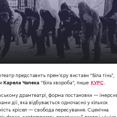
театр представить прем’єру вистави “Біла тінь”,
си
Карела Чапека
“Біла хвороба”, пише
КУРС
.
вському драмтеатрі, форма постановки — імерси
ками дії, яка відбувається одночасно у кількох
ість крісел — свобода пересування. Сценічна