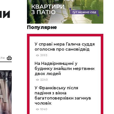
ли
Популярне
У справі мера Галича суддя
оголосив про самовідвід
3993
АТИ
На Надвірнянщині у
будинку знайшли мертвими
двох людей
2240
У Франківську після
падіння з вікна
багатоповерхівки загинув
чоловік
1040