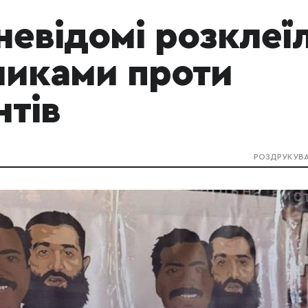
невідомі розклеї
кликами проти
нтів
РОЗДРУКУВ