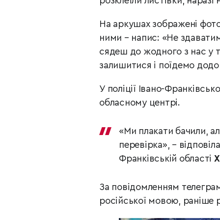
розклеїли листівки, наразі 
На аркушах зображені фотог
ними – напис: «Не здавати
сядеш до жодного з нас у т
залишитися і поїдемо додо
У поліції Івано-Франківськ
обласному центрі.
«Ми плакати бачили, а
перевірка», – відповіл
Франківській області
Х
За повідомленням телеграм-
російської мовою, раніше 