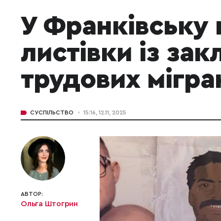
У Франківську 
листівки із за
трудових мігра
СУСПІЛЬСТВО
15:16, 12.11, 2025
АВТОР:
Ольга Штогрин