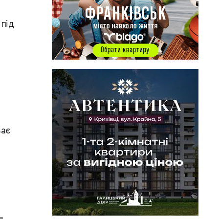
 під
ває