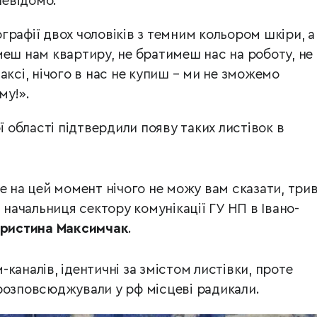
невідомо.
рафії двох чоловіків з темним кольором шкіри, а
меш нам квартиру, не братимеш нас на роботу, не
аксі, нічого в нас не купиш – ми не зможемо
му!».
ої області підтвердили появу таких листівок в
ле на цей момент нічого не можу вам сказати, три
а начальниця сектору комунікації ГУ НП в Івано-
ристина Максимчак
.
каналів, ідентичні за змістом листівки, проте
розповсюджували у рф місцеві радикали.