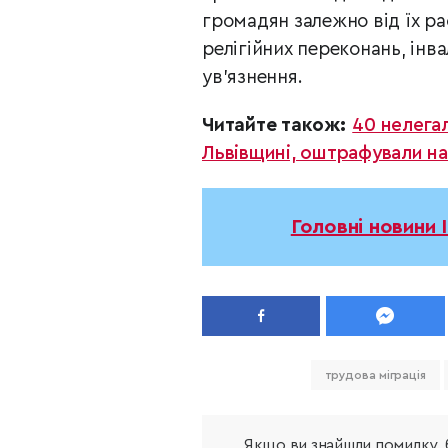
громадян залежно від їх ра
релігійних переконань, інв
ув’язнення.
Читайте також:
40 нелегал
Львівщині, оштрафували на
Головні новини 
трудова міграція
Якщо ви знайшли помилку, б