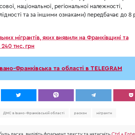
сової, національної, регіональної належності,
алідності та за іншими ознаками) передбачає до 8 
ьних мігрантів, яких виявили на Франківщині та
 240 тис. грн
Івано-Франківська та області в TELEGRAM
ДМС в Івано-Франківській області
расизм
мігранти
удь ласка, виділіть фрагмент тексту та натисніть
Ctrl + Ente