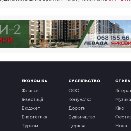
ЕКОНОМІКА
СУСПІЛЬСТВО
СТИЛЬ
фінанси
ООС
літера
інвестиції
комуналка
музика
бюджет
Дороги
кіно
енергетика
будівництво
фестив
туризм
церква
мода