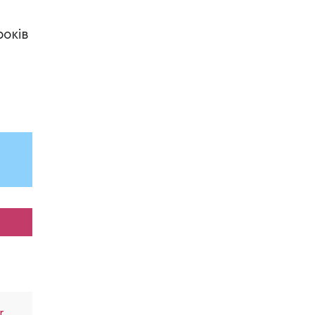
років
r