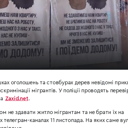
шках оголошень та стовбурах дерев невідомі прик
скримінації мігрантів. У поліції проводять переві
на
Zaxid.net
.
ком не здавати житло мігрантам та не брати їх на
х телеграм-каналах 11 листопада. На яких саме ву