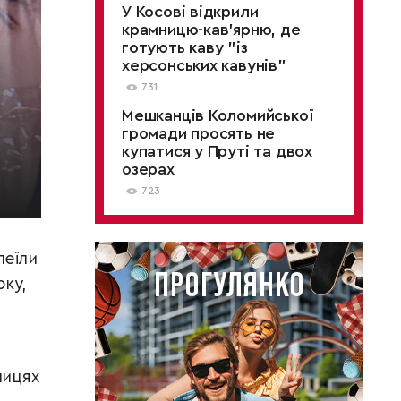
У Косові відкрили
крамницю-кав'ярню, де
готують каву "із
херсонських кавунів"
731
Мешканців Коломийської
громади просять не
купатися у Пруті та двох
озерах
723
леїли
рку,
лицях