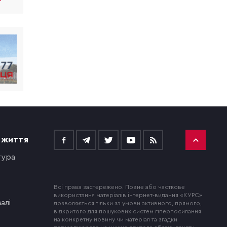
 ЖИТТЯ
тура
Всі права застережено. Повне або часткове
використання матеріалів інтернет-видання «КУРС»
алі
дозволяється тільки за умови активного, прямого,
відкритого для пошукових систем гіперпосилання
на конкретну новину чи матеріал та згадки