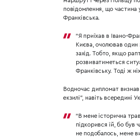
маршрут і через Польщу по
повідомлення, що частина 
Франківська.
“Я приїхав в Івано-Фра
Києва, очолював один з
захід. Тобто, якщо ра
розвиватиметься ситуац
Франківську. Тоді ж ні
Водночас дипломат визнав,
екзилі”, навіть всередині 
“В мене історична травм
підкорився їй, бо був 
не подобалось, мене в