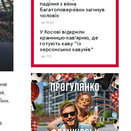
падіння з вікна
багатоповерхівки загинув
чоловік
1033
У Косові відкрили
крамницю-кав'ярню, де
готують каву "із
херсонських кавунів"
731
ння
я.
йни.
в