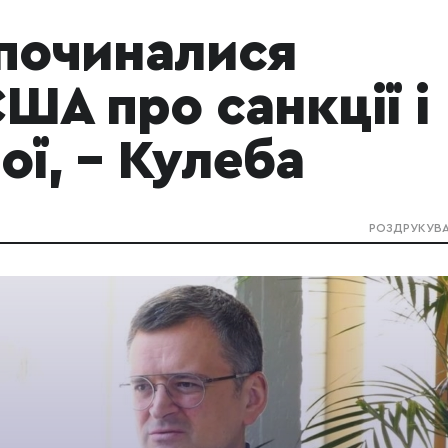
 починалися
ША про санкції і
ої, – Кулеба
РОЗДРУКУВ