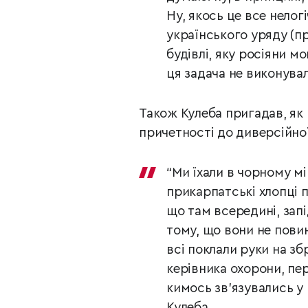
Ну, якось це все нело
українського уряду (пр
будівлі, яку росіяни 
ця задача не виконувал
Також Кулеба пригадав, як 
причетності до диверсійної
“Ми їхали в чорному мін
прикарпатські хлопці п
що там всередині, зап
тому, що вони не пови
всі поклали руки на з
керівника охорони, пе
кимось зв’язувались у 
Кулеба.