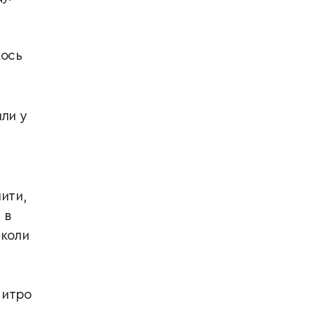
кось
ли у
чити,
 в
 коли
митро