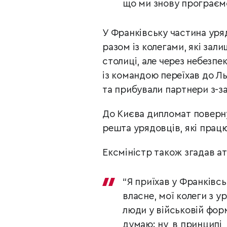
що ми знову програємо
У Франківську частина уря
разом із колегами, які зал
столиці, але через небезпе
із командою переїхав до Ль
та прибували партнери з-з
До Києва дипломат повернув
решта урядовців, які прац
Ексміністр також згадав ат
“Я приїхав у Франківсь
власне, мої колеги з у
люди у військовій форм
думаю: ну, в принципі,