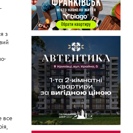
-
я з
овий
но-
е все
ія,