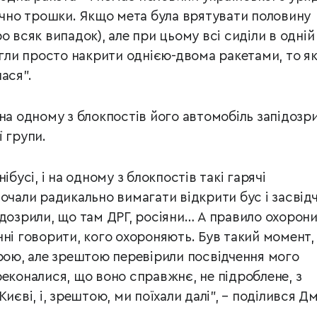
гічно трошки. Якщо мета була врятувати половину
о всяк випадок), але при цьому всі сиділи в одній
могли просто накрити однією-двома ракетами, то я
ася”.
на одному з блокпостів його автомобіль запідозри
 групи.
ібусі, і на одному з блокпостів такі гарячі
очали радикально вимагати відкрити бус і засвід
ідозрили, що там ДРГ, росіяни… А правило охорони
нні говорити, кого охороняють. Був такий момент,
брою, але зрештою перевірили посвідчення мого
реконалися, що воно справжнє, не підроблене, з
Києві, і, зрештою, ми поїхали далі”, – поділився Д