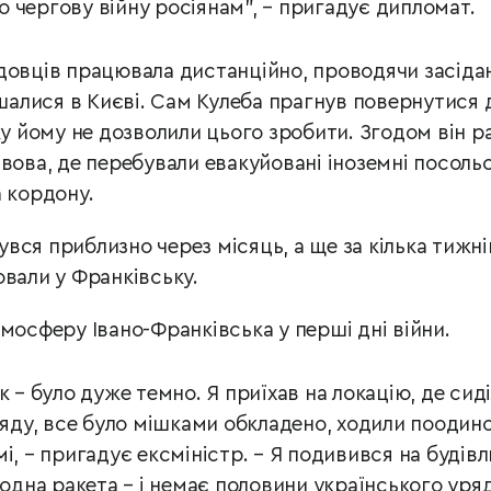
 чергову війну росіянам”, – пригадує дипломат.
довців працювала дистанційно, проводячи засіда
ишалися в Києві. Сам Кулеба прагнув повернутися 
ку йому не дозволили цього зробити. Згодом він р
вова, де перебували евакуйовані іноземні посоль
а кордону.
ся приблизно через місяць, а ще за кілька тижнів
ювали у Франківську.
мосферу Івано-Франківська у перші дні війни.
к – було дуже темно. Я приїхав на локацію, де сиді
ряду, все було мішками обкладено, ходили поодино
і, – пригадує ексміністр. – Я подивився на будівл
 одна ракета – і немає половини українського уряд