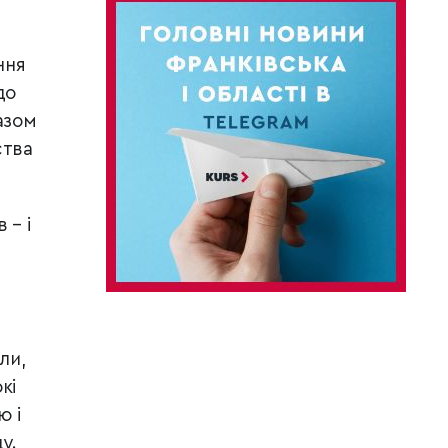
ння
до
азом
ства
 – і
ли,
кі
ю і
у.