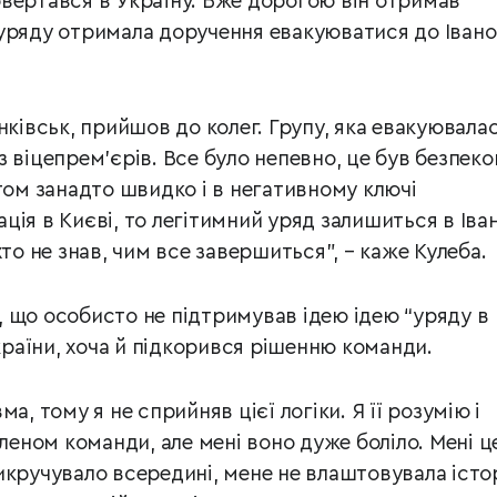
вертався в Україну. Вже дорогою він отримав
уряду отримала доручення евакуюватися до Івано
нківськ, прийшов до колег. Групу, яка евакуювалас
 віцепрем’єрів. Все було непевно, це був безпек
птом занадто швидко і в негативному ключі
ія в Києві, то легітимний уряд залишиться в Іва
хто не знав, чим все завершиться”, – каже Кулеба.
 що особисто не підтримував ідею ідею “уряду в
України, хоча й підкорився рішенню команди.
а, тому я не сприйняв цієї логіки. Я її розумію і
членом команди, але мені воно дуже боліло. Мені ц
икручувало всередині, мене не влаштовувала істор