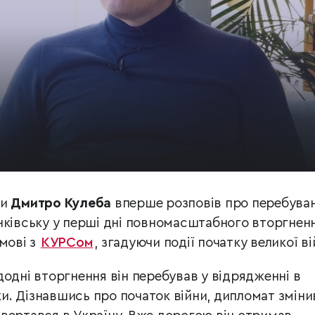
ни
Дмитро Кулеба
вперше розповів про перебува
нківську у перші дні повномасштабного вторгненн
мові з
КУРСом
, згадуючи події початку великої ві
додні вторгнення він перебував у відрядженні в
. Дізнавшись про початок війни, дипломат зміни