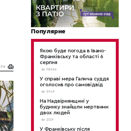
Популярне
Якою буде погода в Івано-
Франківську та області 6
серпня
АТИ
118366
У справі мера Галича суддя
оголосив про самовідвід
3949
На Надвірнянщині у
будинку знайшли мертвими
двох людей
2129
У Франківську після