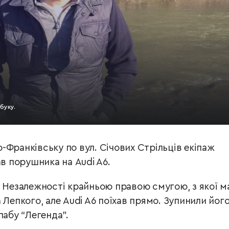
буку.
но-Франківську по вул. Січових Стрільців екіпаж
ав порушника на Audi A6.
. Незалежності крайньою правою смугою, з якої м
 Лепкого, але Audi A6 поїхав прямо. Зупинили його
пабу “Легенда”.