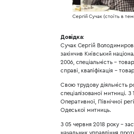
Сергій Сучак (стоїть в те
Довідка
:
Сучак Сергій Володимирович
закінчив Київський націон
2006, спеціальність – това
справі, кваліфікація
– това
Свою трудову діяльність ро
спеціалізованої митниці. З 
Оперативної, Північної рег
Одеської митниць.
З 05 червня 2018 року – за
начальник управління про