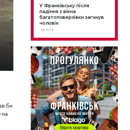
У Франківську після
падіння з вікна
багатоповерхівки загинув
чоловік
1078
ав би
 на