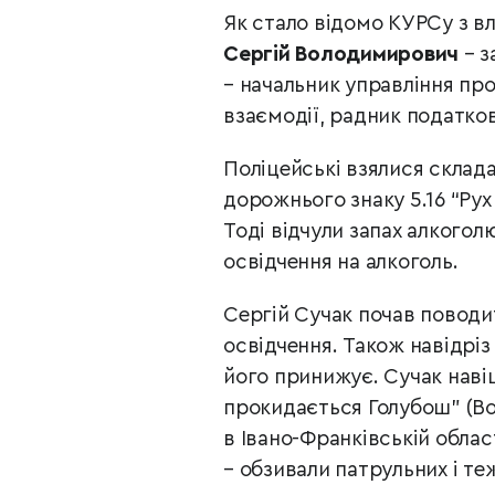
Як стало відомо КУРСу з 
Сергій Володимирович
– з
– начальник управління п
взаємодії, радник податков
Поліцейські взялися склада
дорожнього знаку 5.16 “Рух
Тоді відчули запах алкогол
освідчення на алкоголь.
Сергій Сучак почав поводит
освідчення. Також навідріз
його принижує. Сучак наві
прокидається Голубош” (Во
в Івано-Франківській област
– обзивали патрульних і т