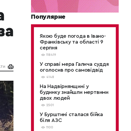
а
Популярне
за
Якою буде погода в Івано-
Франківську та області 9
серпня
118419
У справі мера Галича суддя
АТИ
оголосив про самовідвід
4148
На Надвірнянщині у
будинку знайшли мертвими
двох людей
2501
У Бурштині сталася бійка
біля АЗС
1100