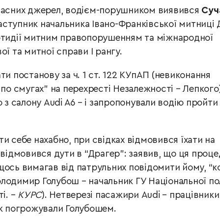
власних джерел, водієм-порушником виявився
Суч
аступник начальника Івано-Франківської митниці
ротидії митним правопорушенням та міжнародної
ої та митної справи І рангу.
ти постанову за ч. 1 ст. 122 КУпАП (невиконання
 по смугах” на перехресті Незалежності – Лепкого)
ю з салону Audi A6 – і запропонували водію пройти
и себе нахабно, при свідках відмовився їхати на
 відмовився дути в “Драгер”: заявив, що ця проц
щось вимагав від патрульних повідомити йому, “к
лодимир Голубош – начальник ГУ Національної пол
і. –
КУРС
). Нетверезі пасажири Audi – працівник
еж погрожували Голубошем.