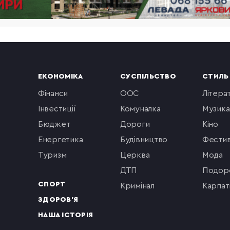
ЕКОНОМІКА
СУСПІЛЬСТВО
СТИЛЬ
фінанси
ООС
літера
інвестиції
комуналка
музика
бюджет
Дороги
кіно
енергетика
будівництво
фестив
туризм
церква
мода
ДТП
подор
СПОРТ
кримінал
Карпат
ЗДОРОВ'Я
НАША ІСТОРІЯ