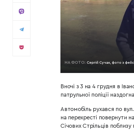
НА ФОТО:
Сергій Сучак, фото з фейс
Вночі з 3 на 4 грудня в Іва
патрульної поліції наздогн
Автомобіль рухався по вул
на перехресті повернути на
Січових Стрільців поблизу 