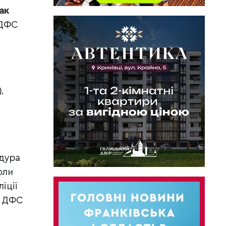
ак
 ДФС
.
едура
оли
іції
и ДФС