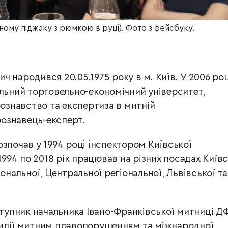
мному піджаку з рюмкою в руці). Фото з фейсбуку.
 народився 20.05.1975 року в м. Київ. У 2006 роц
альний торговельно-економічний університет,
рознавство та експертиза в митній
рознавець-експерт.
зпочав у 1994 році інспектором Київської
1994 по 2018 рік працював на різних посадах Київс
іональної, Центральної регіональної, Львівської та
ступник начальника Івано-Франківської митниці Д
тидії митним правопорушенням та міжнародної