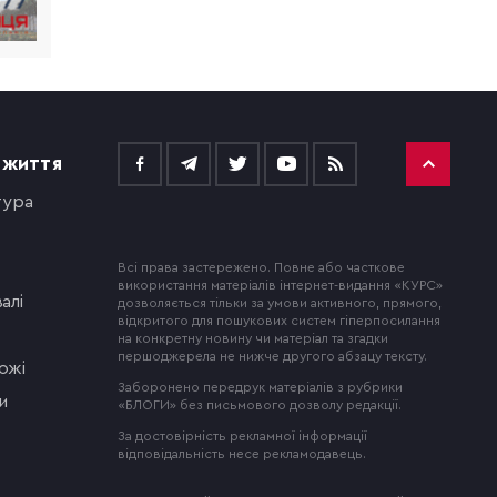
 ЖИТТЯ
тура
Всі права застережено. Повне або часткове
використання матеріалів інтернет-видання «КУРС»
алі
дозволяється тільки за умови активного, прямого,
відкритого для пошукових систем гіперпосилання
на конкретну новину чи матеріал та згадки
першоджерела не нижче другого абзацу тексту.
ожі
Заборонено передрук матеріалів з рубрики
и
«БЛОГИ» без письмового дозволу редакції.
За достовірність рекламної інформації
відповідальність несе рекламодавець.