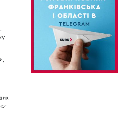
.
жу
и,
дих
но-