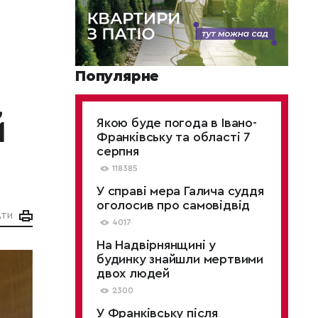
Популярне
й
Якою буде погода в Івано-
Франківську та області 7
серпня
118385
У справі мера Галича суддя
оголосив про самовідвід
АТИ
4017
На Надвірнянщині у
будинку знайшли мертвими
двох людей
2300
У Франківську після