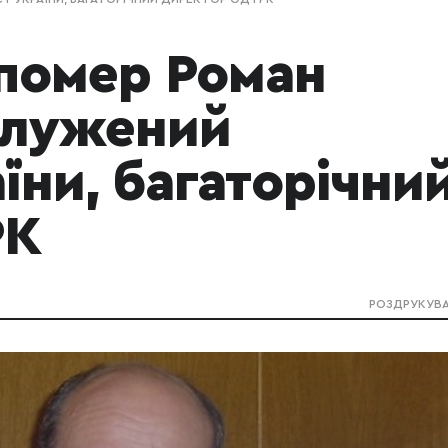
 помер Роман
служений
їни, багаторічни
РК
РОЗДРУКУВ