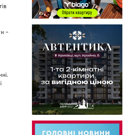
тів
и –
ні.
і