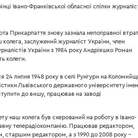
інці Івано-Франківської обласної спілки журналіс
ота Прикарпаття знову зазнала непоправної втрат
ш колега, заслужений журналіст України, член
урналістів України з 1984 року Андріяшко Роман
ь колеги.
 24 липня 1948 року в селі Рунгури на Коломийщи
істики Львівського державного університету імен
ступити до вишу, працював на заводі
ету наш колега був скерований на роботу в Івано-
авну телерадіокомпанію. Працював редактором,
, старшим редактором, а з 1990 до 2008 року –