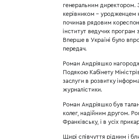
генеральним директором. За
керівником – уродженцем н
починав рядовим кореспон
інститут ведучих програм 
Вперше в Україні було впр
передач.
Роман Андріяшко нагородж
Подякою Кабінету Міністрі
заслуги в розвитку інформ
журналістики.
Роман Андріяшко був тала
колег, надійним другом. Ро
Франківську, і в усіх прика
Щирі співчуття рідним і бл