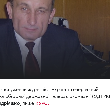
р заслужений журналіст України, генеральний
ої обласної державної телерадіокомпанії (ОДТРК)
ндріяшко
, пише
КУРС.