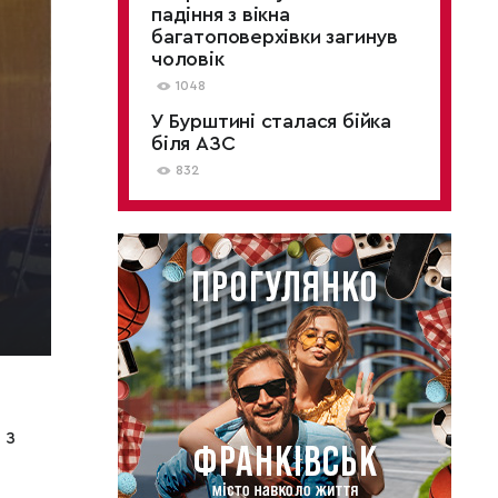
падіння з вікна
багатоповерхівки загинув
чоловік
1048
У Бурштині сталася бійка
біля АЗС
832
 з