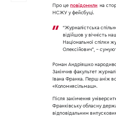
Про це
повідомили
на стор
НСЖУ у фейсбуці.
“Журналістська спільн
відійшов у вічність на
Національної спілки ж
Олексійович”, – сумуют
Роман Андріяшко народився
Закінчив факультет журнал
Івана Франка. Перш аніж в
«Коломиясільмаш».
Після закінчення університ
Франківську обласну держ
відповідальним випусковим