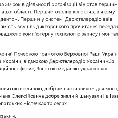
 50 років діяльності організації він став першим
ашої області. Першим очолив колектив, в якому
дентом. Першим у системі Держтелерадіо ввів
замість всуціль дикторського прочитання передач
оваджено комп’ютерну технологію запису і монта
ений Почесною грамотою Верховної Ради Україн
в України, відзнакою Держтелерадіо України «За
аційної сфери», Золотою медаллю української
новитою людиною, добрим наставником для моло
мана Олексійовича добре знали й шанували і в Іва
рпатських містечках та селах.
изьким.