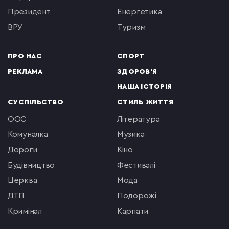
президент
енергетика
ВРУ
туризм
ПРО НАС
СПОРТ
РЕКЛАМА
ЗДОРОВ'Я
НАША ІСТОРІЯ
СУСПІЛЬСТВО
СТИЛЬ ЖИТТЯ
ООС
література
комуналка
музика
Дороги
кіно
будівництво
фестивалі
церква
мода
ДТП
подорожі
кримінал
Карпати