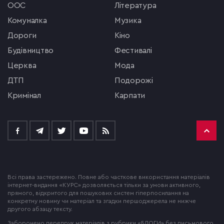
ООС
література
комуналка
музика
Дороги
кіно
будівництво
фестивалі
церква
мода
ДТП
подорожі
кримінал
Карпати
Всі права застережено. Повне або часткове використання матеріалів
інтернет-видання «КУРС» дозволяється тільки за умови активного,
прямого, відкритого для пошукових систем гіперпосилання на
конкретну новину чи матеріал та згадки першоджерела не нижче
другого абзацу тексту.
Заборонено передрук матеріалів з рубрики «БЛОГИ» без письмового