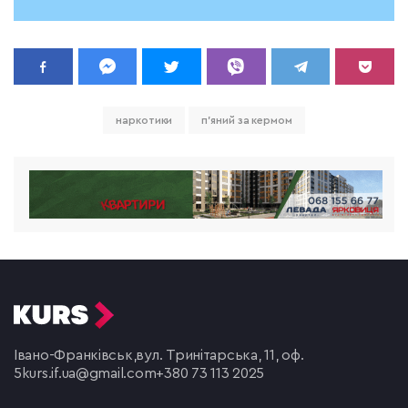
наркотики
п'яний за кермом
Івано-Франківськ,
вул. Тринітарська, 11, оф.
5
kurs.if.ua@gmail.com
+380 73 113 2025