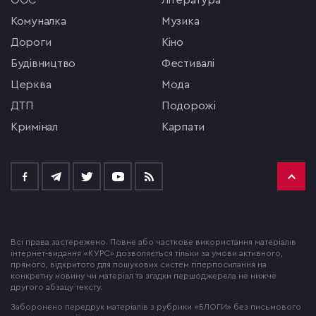
ООС
література
комуналка
музика
Дороги
кіно
будівництво
фестивалі
церква
мода
ДТП
подорожі
кримінал
Карпати
Всі права застережено. Повне або часткове використання матеріалів
інтернет-видання «КУРС» дозволяється тільки за умови активного,
прямого, відкритого для пошукових систем гіперпосилання на
конкретну новину чи матеріал та згадки першоджерела не нижче
другого абзацу тексту.
Заборонено передрук матеріалів з рубрики «БЛОГИ» без письмового