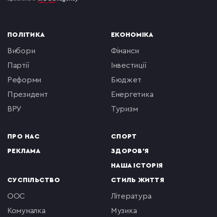
ПОЛІТИКА
ЕКОНОМІКА
вибори
фінанси
партії
інвестиції
реформи
бюджет
президент
енергетика
ВРУ
туризм
ПРО НАС
СПОРТ
РЕКЛАМА
ЗДОРОВ'Я
НАША ІСТОРІЯ
СУСПІЛЬСТВО
СТИЛЬ ЖИТТЯ
ООС
література
комуналка
музика