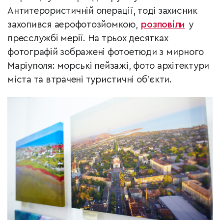
Антитерористичній операції, тоді захисник
захопився аерофотозйомкою,
розповіли
у
пресслужбі мерії. На трьох десятках
фотографій зображені фотоетюди з мирного
Маріуполя: морські пейзажі, фото архітектури
міста та втрачені туристичні об’єкти.