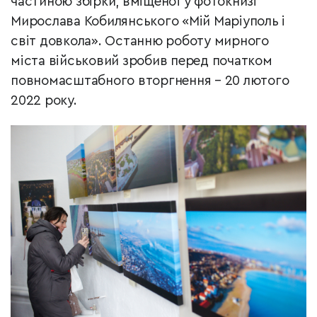
частиною збірки, вміщеної у фотокнизі
Мирослава Кобилянського «Мій Маріуполь і
світ довкола». Останню роботу мирного
міста військовий зробив перед початком
повномасштабного вторгнення – 20 лютого
2022 року.