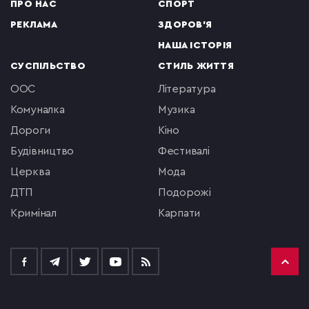
ПРО НАС
СПОРТ
РЕКЛАМА
ЗДОРОВ'Я
НАША ІСТОРІЯ
СУСПІЛЬСТВО
СТИЛЬ ЖИТТЯ
ООС
література
комуналка
музика
Дороги
кіно
будівництво
фестивалі
церква
мода
ДТП
подорожі
кримінал
Карпати