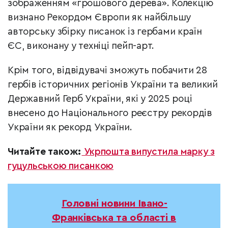
зображенням «грошового дерева». Колекцію
визнано Рекордом Європи як найбільшу
авторську збірку писанок із гербами країн
ЄС, виконану у техніці пейп-арт.
Крім того, відвідувачі зможуть побачити 28
гербів історичних регіонів України та великий
Державний Герб України, які у 2025 році
внесено до Національного реєстру рекордів
України як рекорд України.
Читайте також:
Укрпошта випустила марку з
гуцульською писанкою
Головні новини Івано-
Франківська та області в