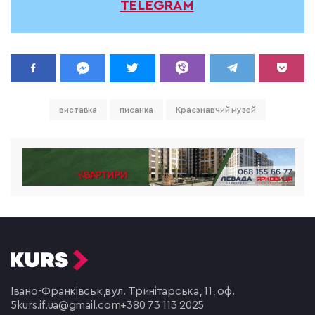
TELEGRAM
виставка
писанка
Краєзнавчий музей
Івано-Франківськ,
вул. Тринітарська, 11, оф.
5
kurs.if.ua@gmail.com
+380 73 113 2025