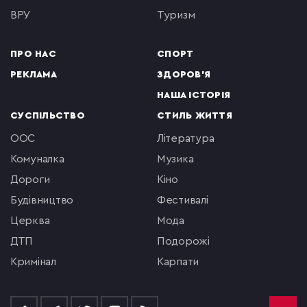
ВРУ
туризм
ПРО НАС
СПОРТ
РЕКЛАМА
ЗДОРОВ'Я
НАША ІСТОРІЯ
СУСПІЛЬСТВО
СТИЛЬ ЖИТТЯ
ООС
література
комуналка
музика
Дороги
кіно
будівництво
фестивалі
церква
мода
ДТП
подорожі
кримінал
Карпати