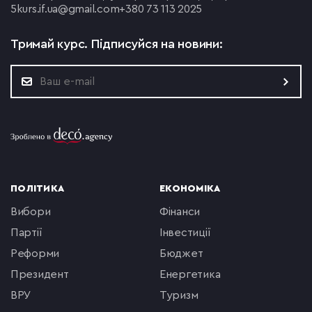
5
kurs.if.ua@gmail.com
+380 73 113 2025
Тримай курс.
Підписуйся на новини:
ПОЛІТИКА
ЕКОНОМІКА
вибори
фінанси
партії
інвестиції
реформи
бюджет
президент
енергетика
ВРУ
туризм