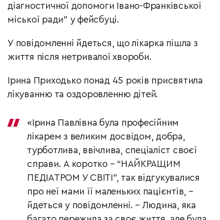
діагностичної допомоги Івано-Франківської
міської ради” у фейсбуці.
У повідомленні йдеться, що лікарка пішла з
життя після нетривалої хвороби.
Ірина Приходько понад 45 років присвятила
лікуванню та оздоровленню дітей.
«Ірина Павлівна була професійним
лікарем з великим досвідом, добра,
турботлива, ввічлива, спеціаліст своєї
справи. А коротко – “НАЙКРАЩИМ
ПЕДІАТРОМ У СВІТІ”, так відгукувалися
про неї мами її маленьких пацієнтів, –
йдеться у повідомленні. – Людина, яка
багато пережила за своє життя, але була