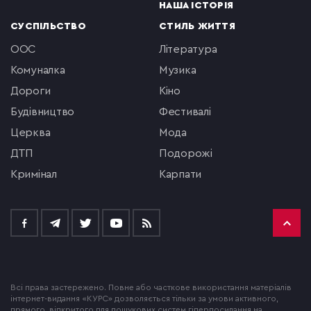
НАША ІСТОРІЯ
СУСПІЛЬСТВО
СТИЛЬ ЖИТТЯ
ООС
література
комуналка
музика
Дороги
кіно
будівництво
фестивалі
церква
мода
ДТП
подорожі
кримінал
Карпати
Всі права застережено. Повне або часткове використання матеріалів
інтернет-видання «КУРС» дозволяється тільки за умови активного,
прямого, відкритого для пошукових систем гіперпосилання на