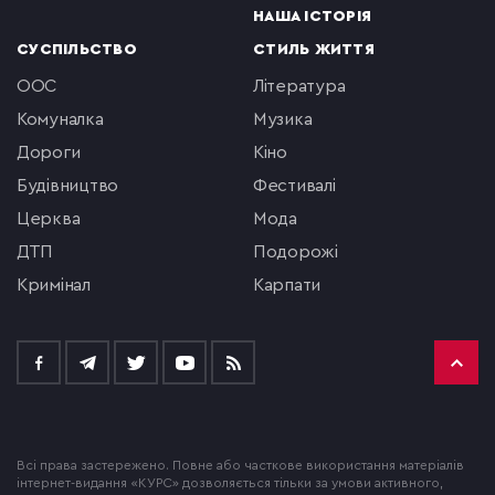
НАША ІСТОРІЯ
СУСПІЛЬСТВО
СТИЛЬ ЖИТТЯ
ООС
література
комуналка
музика
Дороги
кіно
будівництво
фестивалі
церква
мода
ДТП
подорожі
кримінал
Карпати
Всі права застережено. Повне або часткове використання матеріалів
інтернет-видання «КУРС» дозволяється тільки за умови активного,