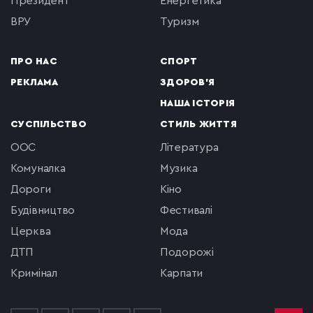
президент
енергетика
ВРУ
туризм
ПРО НАС
СПОРТ
РЕКЛАМА
ЗДОРОВ'Я
НАША ІСТОРІЯ
СУСПІЛЬСТВО
СТИЛЬ ЖИТТЯ
ООС
література
комуналка
музика
Дороги
кіно
будівництво
фестивалі
церква
мода
ДТП
подорожі
кримінал
Карпати