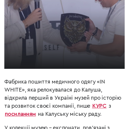
Фабрика пошиття медичного одягу «IN
WHITE», яка релокувалася до Калуша,
відкрила перший в Україні музей про історію
та розвиток своєї компанії, пише
КУРС
з
посиланням
на Калуську міську раду.
У колекції музею – експонати, пов’язані з