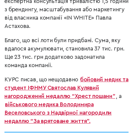
експертна консультація тривалістю 1,5 години
з брендингу, масштабування або маркетингу
від власника компанії «IN WHITE» Павла
Астахова.
Благо, що всі лоти були придбані. Сума, яку
вдалося акумулювати, становила 37 тис. грн.
Ще 23 тис. грн додатково задонатила
команда компанії.
КУРС писав, що нещодавно
бойовий медик та
студент ІФНМУ Святослав Кулявий
нагороджений медаллю “Хрест пошани”
, а
військового медика Володимира
Веселовського з Надвірної нагородили
медаллю “За врятоване життя”.