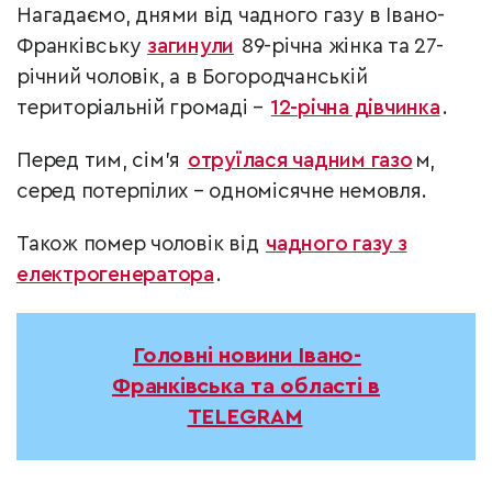
Нагадаємо, днями від чадного газу в Івано-
Франківську
загинули
89-річна жінка та 27-
річний чоловік, а в Богородчанській
територіальній громаді –
12-річна дівчинка
.
Перед тим, сім’я
отруїлася чадним газо
м,
серед потерпілих – одномісячне немовля.
Також помер чоловік від
чадного газу з
електрогенератора
.
Головні новини Івано-
Франківська та області в
TELEGRAM