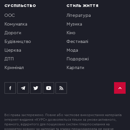
СУСПІЛЬСТВО
СТИЛЬ ЖИТТЯ
ООС
література
комуналка
музика
Дороги
кіно
будівництво
фестивалі
церква
мода
ДТП
подорожі
кримінал
Карпати
Всі права застережено. Повне або часткове використання матеріалів
інтернет-видання «КУРС» дозволяється тільки за умови активного,
прямого, відкритого для пошукових систем гіперпосилання на
конкретну новину чи матеріал та згадки першоджерела не нижче