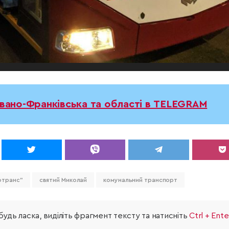
Івано-Франківська та області в TELEGRAM
отранс"
святий Миколай
комунальний транспорт
удь ласка, виділіть фрагмент тексту та натисніть
Ctrl + Ente