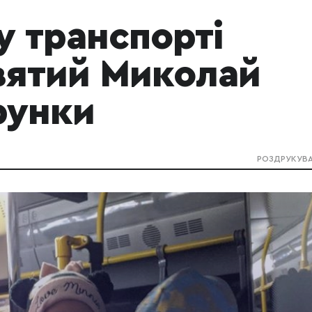
у транспорті
вятий Миколай
рунки
РОЗДРУКУВ