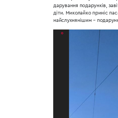
дарування подарунків, завіт
діти. Миколайко приніс пас
найслухнянішим – подарунки