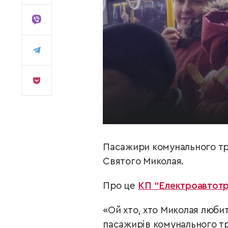
Пасажири комунального тр
Святого Миколая.
Про це
КП “Електроавтот
«Ой хто, хто Миколая любит
пасажирів комунального тр