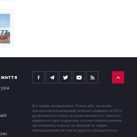
 ЖИТТЯ
тура
Всі права застережено. Повне або часткове
використання матеріалів інтернет-видання «КУРС»
алі
дозволяється тільки за умови активного, прямого,
відкритого для пошукових систем гіперпосилання
на конкретну новину чи матеріал та згадки
першоджерела не нижче другого абзацу тексту.
ожі