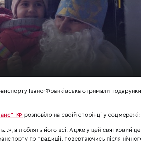
анспорту Івано-Франківська отримали подарунки
ранс” ІФ
розповіло на своїй сторінці у соцмережі:
ь…», а люблять його всі. Адже у цей святковий де
анспорту по традиції, повертаючись після нічног