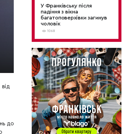
У Франківську після
падіння з вікна
багатоповерхівки загинув
чоловік
1068
 від
нь до
о