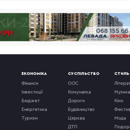
ЕКОНОМІКА
СУСПІЛЬСТВО
СТИЛЬ
фінанси
ООС
літера
інвестиції
комуналка
музика
бюджет
Дороги
кіно
енергетика
будівництво
фестив
туризм
церква
мода
ДТП
подор