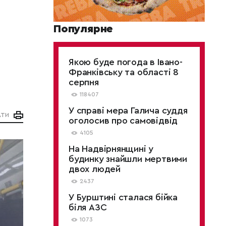
Популярне
Якою буде погода в Івано-
Франківську та області 8
серпня
118407
У справі мера Галича суддя
АТИ
оголосив про самовідвід
4105
На Надвірнянщині у
будинку знайшли мертвими
двох людей
2437
У Бурштині сталася бійка
біля АЗС
1073