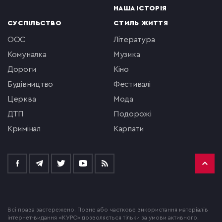
НАША ІСТОРІЯ
СУСПІЛЬСТВО
СТИЛЬ ЖИТТЯ
ООС
література
комуналка
музика
Дороги
кіно
будівництво
фестивалі
церква
мода
ДТП
подорожі
кримінал
Карпати
Всі права застережено. Повне або часткове використання матеріалів
інтернет-видання «КУРС» дозволяється тільки за умови активного,