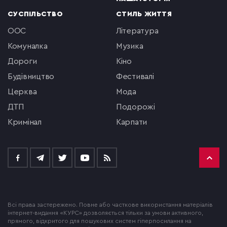
СУСПІЛЬСТВО
СТИЛЬ ЖИТТЯ
ООС
література
комуналка
музика
Дороги
кіно
будівництво
фестивалі
церква
мода
ДТП
подорожі
кримінал
Карпати
Всі права застережено. Повне або часткове використання матеріалів
інтернет-видання «КУРС» дозволяється тільки за умови активного,
прямого, відкритого для пошукових систем гіперпосилання на