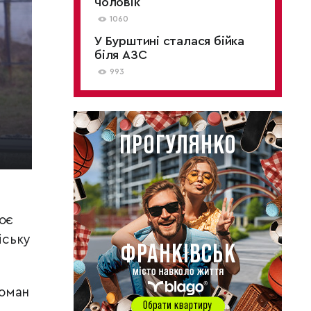
чоловік
1060
У Бурштині сталася бійка
біля АЗС
993
воє
іську
Роман