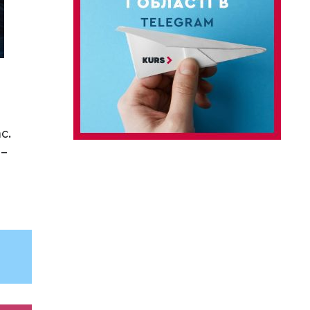
с.
 –