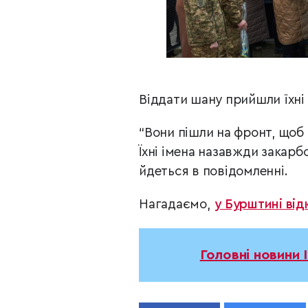
Віддати шану прийшли їхні 
“Вони пішли на фронт, щоб 
Їхні імена назавжди закарбов
йдеться в повідомленні.
Нагадаємо,
у Бурштині ві
Головні новини 