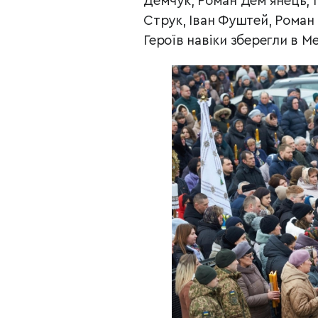
Демчук, Роман Демʼянець, І
Струк, Іван Фуштей, Роман 
Героїв навіки зберегли в М