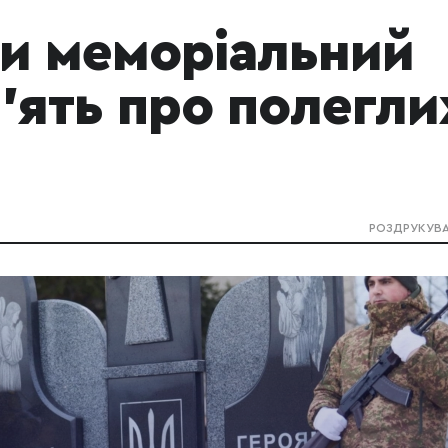
ли меморіальний
'ять про полегли
РОЗДРУКУВ