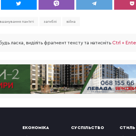
вшанування пам'яті
загиблі
війна
удь ласка, виділіть фрагмент тексту та натисніть
Ctrl + Ente
ЕКОНОМІКА
СУСПІЛЬСТВО
СТИЛЬ