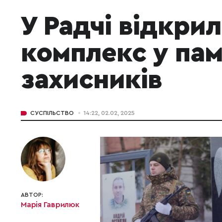
У Радчі відкри
комплекс у пам
захисників
СУСПІЛЬСТВО
14:22, 02.02, 2025
АВТОР:
Марія Гаврилюк