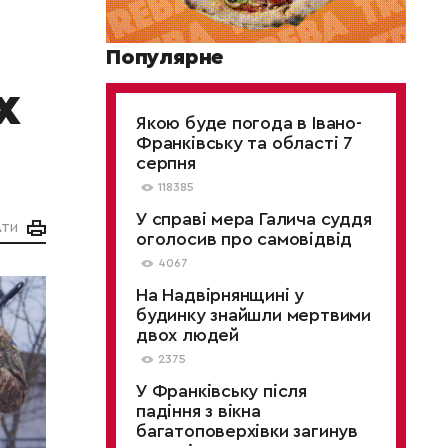
Популярне
х
Якою буде погода в Івано-
Франківську та області 7
серпня
118385
У справі мера Галича суддя
АТИ
оголосив про самовідвід
4067
На Надвірнянщині у
будинку знайшли мертвими
двох людей
2375
У Франківську після
падіння з вікна
багатоповерхівки загинув