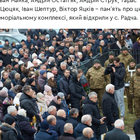
ван Майка, Андрій Остапʼяк, Андрій Струк, Тарас
Цюцяк, Іван Шептур, Віктор Яцків – памʼять про ц
еморіальному комплексі, який відкрили у с. Радча.