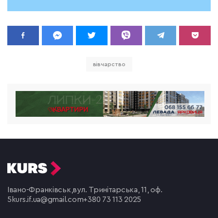
вівчарство
Івано-Франківськ,
вул. Тринітарська, 11, оф.
5
kurs.if.ua@gmail.com
+380 73 113 2025