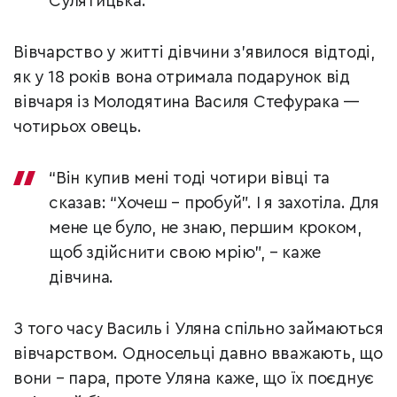
Сулятицька.
Вівчарство у житті дівчини з’явилося відтоді,
як у 18 років вона отримала подарунок від
вівчаря із Молодятина Василя Стефурака —
чотирьох овець.
“Він купив мені тоді чотири вівці та
сказав: “Хочеш – пробуй”. І я захотіла. Для
мене це було, не знаю, першим кроком,
щоб здійснити свою мрію”, – каже
дівчина.
З того часу Василь і Уляна спільно займаються
вівчарством. Односельці давно вважають, що
вони – пара, проте Уляна каже, що їх поєднує