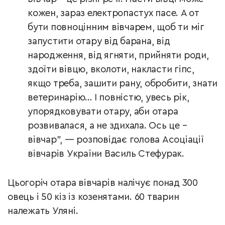
кожен, зараз електропастух пасе. А от
бути повноцінним вівчарем, щоб ти міг
запустити отару від барана, від
народження, від ягняти, прийняти роди,
здоїти вівцю, вколоти, накласти гіпс,
якщо треба, зашити рану, обробити, знати
ветеринарію… І повністю, увесь рік,
упорядковувати отару, аби отара
розвивалася, а не здихала. Ось це –
вівчар”, — розповідає голова Асоціації
вівчарів України Василь Стефурак.
Цьогоріч отара вівчарів налічує понад 300
овець і 50 кіз із козенятами. 60 тварин
належать Уляні.