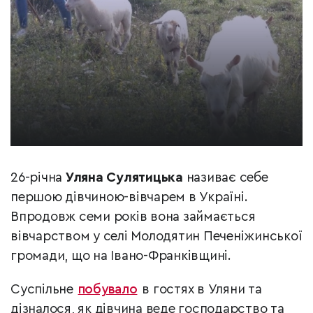
26-річна
Уляна Сулятицька
називає себе
першою дівчиною-вівчарем в Україні.
Впродовж семи років вона займається
вівчарством у селі Молодятин Печеніжинської
громади, що на Івано-Франківщині.
Суспільне
побувало
в гостях в Уляни та
дізналося, як дівчина веде господарство та