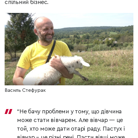
спільний бізнес.
Василь Стефурак
“Не бачу проблеми у тому, що дівчина
може стати вівчарем. Але вівчар — це
той, хто може дати отарі раду. Пастух і
вівчар – це різні речі. Пасти вівці може