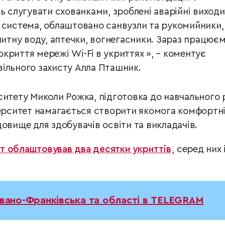
ь слугувати схованками, зроблені аварійні виходи
 система, облаштовано санвузли та рукомийники,
 питну воду, аптечки, вогнегасники. Зараз працює
криття мережі Wi-Fi в укриттях », – коментує
ільного захисту Алла Пташник.
ситету Миколи Рожка, підготовка до навчального 
верситет намагається створити якомога комфортні
овище для здобувачів освіти та викладачів.
т облаштовував два десятки укриттів
, серед них 
Івано-Франківська та області в TELEGRAM