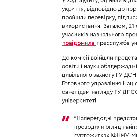
У ході аудиту, оцінили від
укриття, відповідно до нор
пройшли перевірку, підписа
використання. Загалом, 21 
учасників навчального про
повідомила
пресслужба ун
До комісії ввійшли предста
освіти і науки облдержадмін
цивільного захисту ГУ ДСНС
Головного управління Націон
санепідем нагляду ГУ ДПСС 
університеті.
“Напередодні предста
проводили огляд найпр
гуртожитках ІФНМУ. Ми 