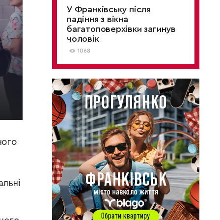
У Франківську після
падіння з вікна
багатоповерхівки загинув
чоловік
1068
ного
альні