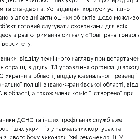
повідність найпростіших укриттів та протирадіаці
м та стандартів. Усі відвідані корпуси успішно
но відповідні акти оцінки об’єктів щодо можливос
об’єкт готовий слугувати схованками для всіх
цесу в разі отримання сигналу «Повітряна тривог
іверситету.
вники: відділу технічного нагляду при департамен
істрації, відділу ІТЗ управління організації заход
 України в області, відділу ювенальної превенці
альної поліції в Івано-Франківської області, відд
в області, а також члени комісії, створеної при
вники ДСНС та інших профільних служб вже
остіших укриттів у навчальних корпусах та
зі свого боку виконали їхні рекомендації. У