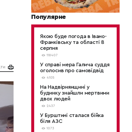
Популярне
Якою буде погода в Івано-
Франківську та області 8
серпня
118407
У справі мера Галича суддя
АТИ
оголосив про самовідвід
4105
На Надвірнянщині у
будинку знайшли мертвими
двох людей
2437
У Бурштині сталася бійка
біля АЗС
1073