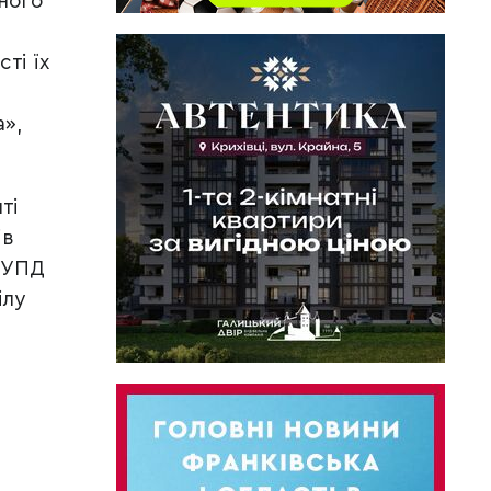
йного
ті їх
а»,
ті
ів
ї УПД
ілу