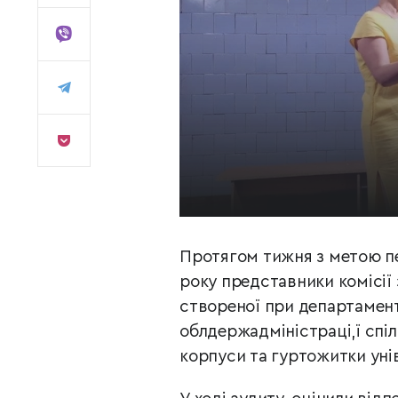
Протягом тижня з метою пе
року представники комісії 
створеної при департаменті
облдержадміністраці,ї спі
корпуси та гуртожитки уні