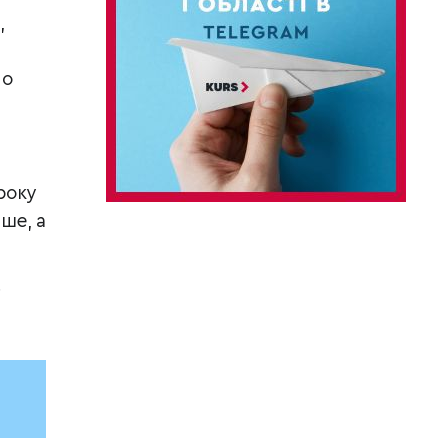
,
мо
року
ше, а
і