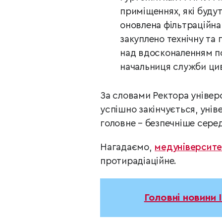
приміщеннях, які будут
оновлена фільтраційна
закуплено технічну та
над вдосконаленням по
начальниця служби цив
За словами Ректора універ
успішно закінчується, уні
головне – безпечніше серед
Нагадаємо,
медуніверсите
протирадіаційне.
Головні новини 