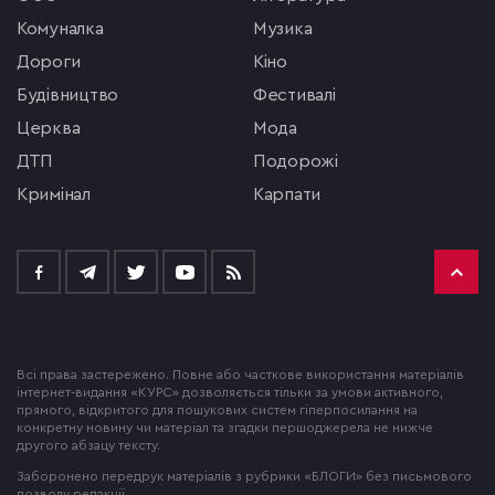
комуналка
музика
Дороги
кіно
будівництво
фестивалі
церква
мода
ДТП
подорожі
кримінал
Карпати
Всі права застережено. Повне або часткове використання матеріалів
інтернет-видання «КУРС» дозволяється тільки за умови активного,
прямого, відкритого для пошукових систем гіперпосилання на
конкретну новину чи матеріал та згадки першоджерела не нижче
другого абзацу тексту.
Заборонено передрук матеріалів з рубрики «БЛОГИ» без письмового
дозволу редакції.