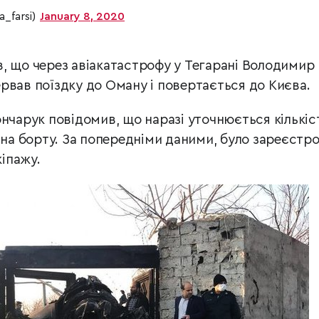
خبر (@isna_farsi)
January 8, 2020
, що через авіакатастрофу у Тегарані Володимир
рвав поїздку до Оману і повертається до Києва.
нчарук повідомив, що наразі уточнюється кількіс
 на борту. За попередніми даними, було зареєстр
кіпажу.