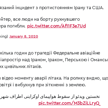
’язаний інцидент з протистоянням Ірану та США.
йтер, все люди на борту рухнувшего
ера погибли.
pic.twitter.com/Af11F3e7Ud
king)
January 8, 2020
кілька годин до трагедії Федеральне авіаційне
іапростір над Іраном, Іраком, Перською і Оманс
х цивільних літаків.
и відео моменту аварії літака. На ролику видно, щ
вітрі і вибухнув при зіткненні з землею.
نخستین ویدئو از سقوط هواپیمای اوکراینی اطراف شهری
pic.twitter.com/M3bZiLLryQ