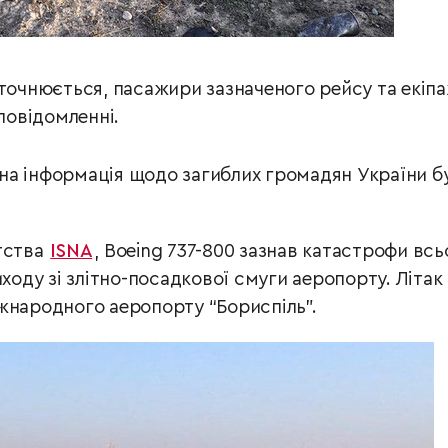
уточнюється, пасажири зазначеного рейсу та екіп
 повідомленні.
на інформація щодо загиблих громадян України б
тства
ISNA
, Boeing 737-800 зазнав катастрофи всь
иходу зі злітно-посадкової смуги аеропорту. Літак
жнародного аеропорту “Бориспіль”.