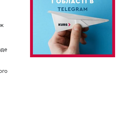
аж
уде
ого