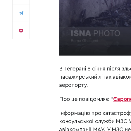
В Тегерані 8 січня після з
пасажирський літак авіаком
аеропорту.
Про це повідомляє “
Європе
Інформацію про катастроф
консульської служби МЗС У
авіакомпанії МАУ. У МЗС не 