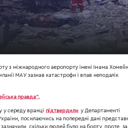
льоту з міжнародного аеропорту імені Імама Хомейн
панії МАУ зазнав катастрофи і впав неподалік
йська правда”.
у у середу вранці
підтвердили
у Департаменті
країни, посилаючись на попередні дані представ
зазначили, скільки людей було на борту, проте, за