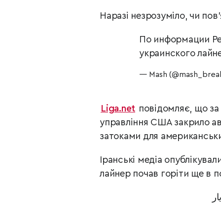
Наразі незрозуміло, чи пов
По информации Ре
украинского лайн
— Mash (@mash_brea
Liga.net
повідомляє, що за 
управління США закрило ав
затоками для американськи
Іранські медіа опублікувал
лайнер почав горіти ще в по
ار