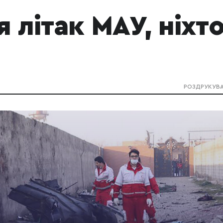
я літак МАУ, ніхт
РОЗДРУКУВ