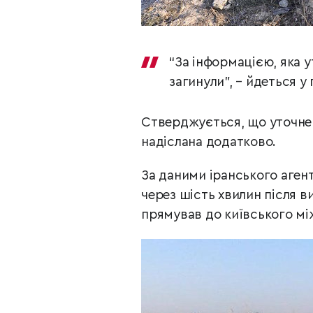
“За інформацією, яка 
загинули”, – йдеться у
Стверджується, що уточне
надіслана додатково.
За даними іранського аген
через шість хвилин після в
прямував до київського мі