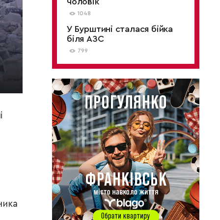
чоловік
1048
У Бурштині сталася бійка
біля АЗС
799
і
ника