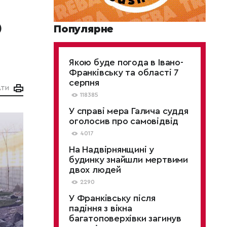
о
Популярне
Якою буде погода в Івано-
Франківську та області 7
серпня
АТИ
118385
У справі мера Галича суддя
оголосив про самовідвід
4017
На Надвірнянщині у
будинку знайшли мертвими
двох людей
2290
У Франківську після
падіння з вікна
багатоповерхівки загинув